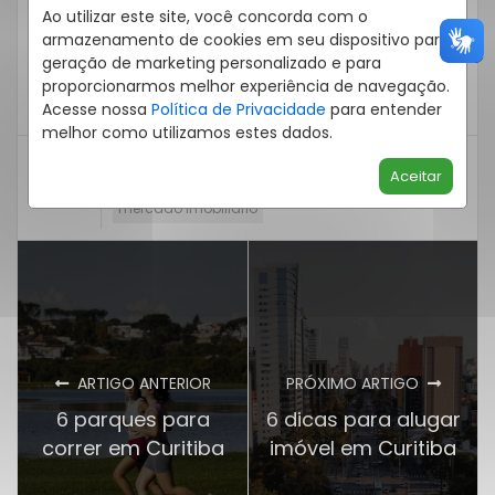
investir em imóveis na capital paranaense,
Ao utilizar este site, você concorda com o
conte com a gente.
Você pode entrar em
armazenamento de cookies em seu dispositivo para
geração de marketing personalizado e para
contato pelo chat ou
WhatsApp
com a
proporcionarmos melhor experiência de navegação.
nossa equipe online de corretores.
Acesse nossa
Política de Privacidade
para entender
melhor como utilizamos estes dados.
imobiliária paraná
JBA Imóveis
Aceitar
mercado imobiliário
ARTIGO ANTERIOR
PRÓXIMO ARTIGO
6 parques para
6 dicas para alugar
correr em Curitiba
imóvel em Curitiba