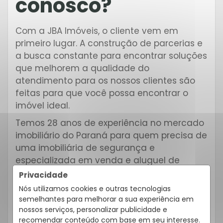
conosco?
Com a JBA Imóveis, o cliente vem em
primeiro lugar. A construção de parcerias e
a busca constante para encontrar soluções
que melhorem a qualidade do
atendimento para os nossos clientes são
feitas para que você possa encontrar o
imóvel ideal.
Temos 28 anos de experiência no mercado
imobiliário do Paraná para quem precisa de
uma imobiliária de segurança e
especializada em venda e aluguel de
imóveis.
Privacidade
Nós utilizamos cookies e outras tecnologias
A JBA possui amplo conhecimento e
semelhantes para melhorar a sua experiência em
carteira no mercado de imóveis em
nossos serviços, personalizar publicidade e
Curitiba. Então, se você está pensando em
recomendar conteúdo com base em seu interesse.