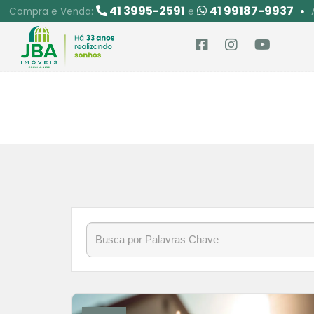
41 3995-2591
41 99187-9937
Compra e Venda:
e