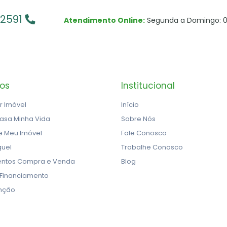
-2591
Atendimento Online:
Segunda a Domingo: 0
ços
Institucional
r Imóvel
Início
asa Minha Vida
Sobre Nós
e Meu Imóvel
Fale Conosco
guel
Trabalhe Conosco
ntos Compra e Venda
Blog
 Financiamento
nção