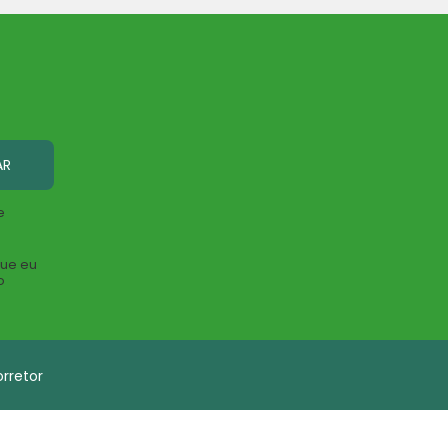
AR
e
que eu
o
rretor