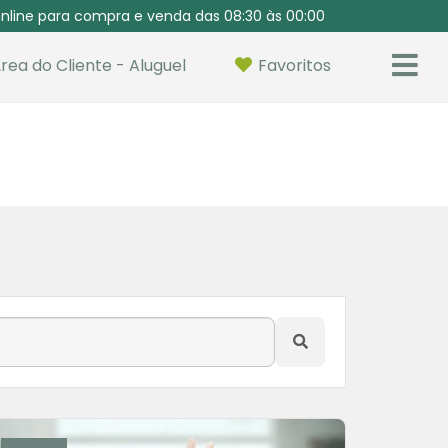
nline para compra e venda das 08:30 às 00:00
rea do Cliente - Aluguel
Favoritos