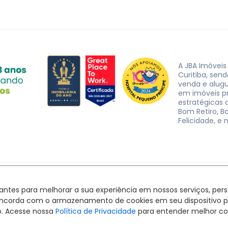
A JBA Imóveis
Curitiba, sen
venda e alug
em imóveis p
estratégicas d
Bom Retiro, B
Felicidade, e 
JBA Imóveis. CRECI J-3162 © 2026
Política de privacidade
|
Termos de uso
hantes para melhorar a sua experiência em nossos serviços, pe
Feito com
pelo time da
RocketImob | Site para Imobiliária
ê concorda com o armazenamento de cookies em seu dispositivo 
o. Acesse nossa
Política de Privacidade
para entender melhor co