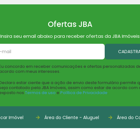
Ofertas JBA
Insira seu email abaixo para receber ofertas da JBA Imóveis
CADASTR
Eu concordo em receber comunicações e ofertas personalizadas d
acordo com meus interesses.
Declaro estar ciente que a ação de envio deste formulário permite 
seja contatado pela JBA Imóveis, assim como estar de acordo com 
exposto nos
Termos de uso
e
Política de Privacidade
.
car Imóvel
Área do Cliente - Aluguel
Área do Co