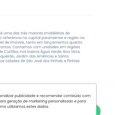
 é uma das três maiores imobiliárias de
do referência na capital paranaense e região na
uel de imóveis, tanto em lançamentos quanto
rontos. Contamos com unidades em regiões
e Curitiba, nos bairros Água Verde, Boa Vista,
oqueirão, Jardim das Américas e Santa
nas cidades de São José dos Pinhais e Pinhais.
rsonalizar publicidade e recomendar conteúdo com
para geração de marketing personalizado e para
mo utilizamos estes dados.