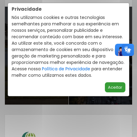
Privacidade
Nós utilizamos cookies e outras tecnologias
semelhantes para melhorar a sua experiência em
nossos serviços, personalizar publicidade e
recomendar conteúdo com base em seu interesse.
Ao utilizar este site, você concorda com o
ARTIGO ANTERIOR
PRÓXIMO ARTIGO
armazenamento de cookies em seu dispositivo para
6 parques para
6 dicas para alugar
geração de marketing personalizado e para
proporcionarmos melhor experiência de navegação.
correr em Curitiba
imóvel em Curitiba
Acesse nossa
Política de Privacidade
para entender
melhor como utilizamos estes dados.
Aceitar