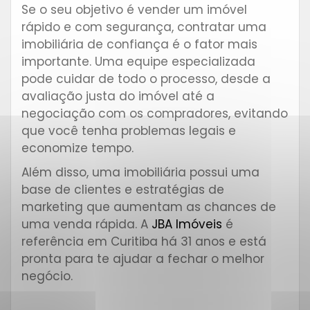
Se o seu objetivo é vender um imóvel
rápido e com segurança, contratar uma
imobiliária de confiança é o fator mais
importante. Uma equipe especializada
pode cuidar de todo o processo, desde a
avaliação justa do imóvel até a
negociação com os compradores, evitando
que você tenha problemas legais e
economize tempo.
Além disso, uma imobiliária possui uma
base de clientes e estratégias de
marketing que aumentam as chances de
uma venda rápida. A
JBA Imóveis
é
referência em Curitiba há 31 anos e está
pronta para te ajudar a fechar o melhor
negócio.