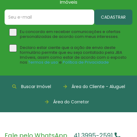
Imóveis
CADASTRAR
Eu concordo em receber comunicações e ofertas
personalizadas de acordo com meus interesses.
Declaro estar ciente que a ação de envio deste
formulário permite que eu seja contatado pela JBA
Imóveis, assim como estar de acordo com o exposto
nos
Termos de uso
e
Política de Privacidade
.
Buscar Imóvel
Área do Cliente - Aluguel
Área do Corretor
Fale pelo WhatsApp
41 3995-2591