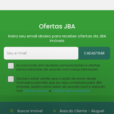
Ofertas JBA
Insira seu email abaixo para receber ofertas da JBA
Imóveis
CADASTRAR
Eu concordo em receber comunicações e ofertas
personalizadas de acordo com meus interesses.
Declaro estar ciente que a ação de envio deste
formulário permite que eu seja contatado pela JBA
Imóveis, assim como estar de acordo com o exposto
nos
Termos de uso
e
Política de Privacidade
.
Buscar Imóvel
Área do Cliente - Aluguel