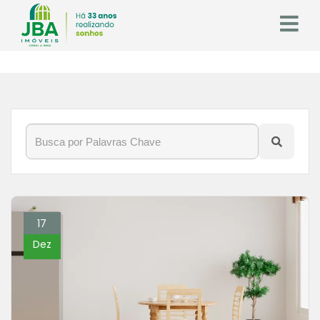
17
Dez