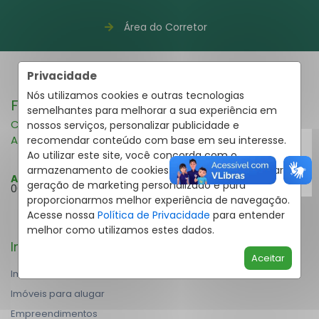
Área do Corretor
Privacidade
Nós utilizamos cookies e outras tecnologias
Fale pelo WhatsApp
41 3995-2591
semelhantes para melhorar a sua experiência em
Compra e Venda
nossos serviços, personalizar publicidade e
Aluguel
recomendar conteúdo com base em seu interesse.
Ao utilizar este site, você concorda com o
armazenamento de cookies em seu dispositivo para
Atendimento Online:
Segunda a Domingo: 08h30 às
geração de marketing personalizado e para
00h
proporcionarmos melhor experiência de navegação.
Acesse nossa
Política de Privacidade
para entender
melhor como utilizamos estes dados.
Imóveis
Aceitar
Imóveis à venda
Imóveis para alugar
Empreendimentos