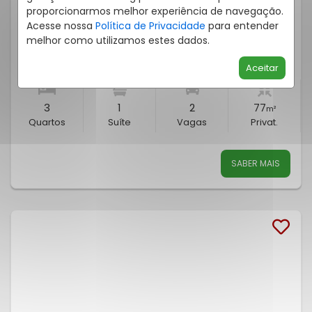
Residencial New House
proporcionarmos melhor experiência de navegação.
Cód.:
632995708
Acesse nossa
Política de Privacidade
para entender
Venda
melhor como utilizamos estes dados.
R$ 637.245,00
Aceitar
3
1
2
77
m²
Quartos
Suíte
Vagas
Privat.
SABER MAIS