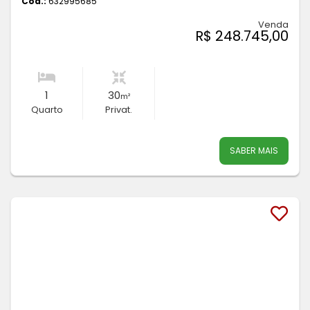
Cód.:
632995685
Venda
R$ 248.745,00
1
30
m²
Quarto
Privat.
SABER MAIS