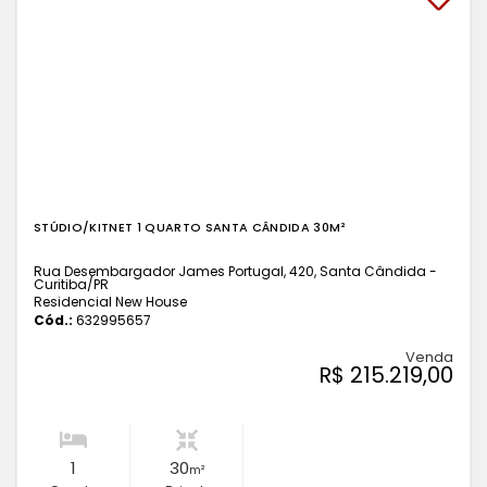
STÚDIO/KITNET 1 QUARTO SANTA CÂNDIDA 30M²
Rua Desembargador James Portugal, 420, Santa Cândida -
Curitiba
/PR
Residencial New House
Cód.:
632995657
Venda
R$ 215.219,00
1
30
m²