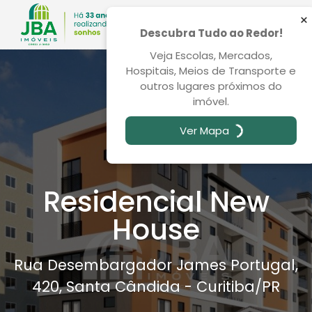
×
Descubra Tudo ao Redor!
Veja Escolas, Mercados,
Hospitais, Meios de Transporte e
outros lugares próximos do
imóvel.
Ver Mapa
Residencial New
House
Rua Desembargador James Portugal,
420, Santa Cândida - Curitiba
/PR