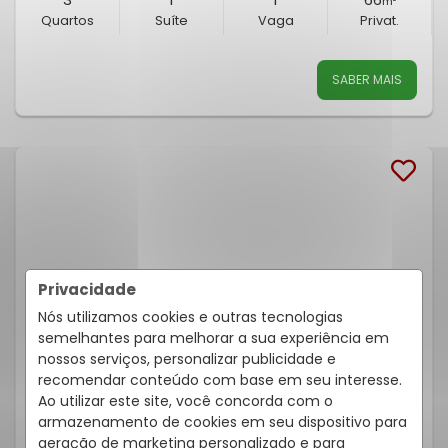
m²
Quartos
Suíte
Vaga
Privat.
SABER MAIS
Privacidade
Nós utilizamos cookies e outras tecnologias
semelhantes para melhorar a sua experiência em
nossos serviços, personalizar publicidade e
recomendar conteúdo com base em seu interesse.
COBERTURA 3 QUARTOS SANTA CÂNDIDA 77M²
Ao utilizar este site, você concorda com o
armazenamento de cookies em seu dispositivo para
Rua Desembargador James Portugal, 420, Santa Cândida -
Curitiba
/PR
geração de marketing personalizado e para