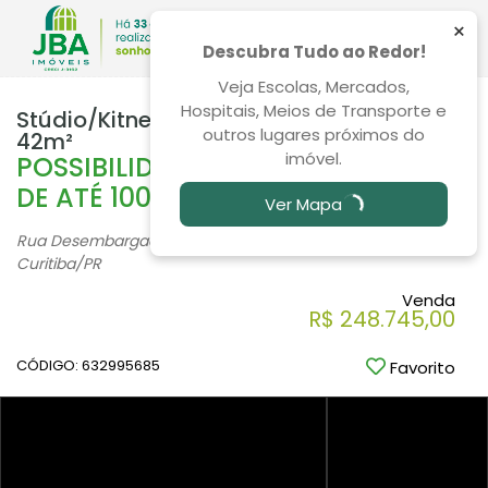
×
Descubra Tudo ao Redor!
Veja Escolas, Mercados,
Hospitais, Meios de Transporte e
Stúdio/Kitnet 1 Quarto Santa Cândida
outros lugares próximos do
42m²
imóvel.
POSSIBILIDADE DE FINANCIAMENTO
DE ATÉ 100%
Ver Mapa
Rua Desembargador James Portugal, 420, Santa Cândida -
Curitiba
/PR
Venda
R$ 248.745,00
CÓDIGO: 632995685
Favorito