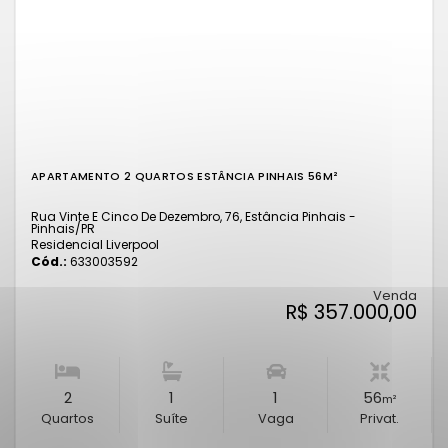
APARTAMENTO 2 QUARTOS ESTÂNCIA PINHAIS 56M²
Rua Vinte E Cinco De Dezembro, 76, Estância Pinhais -
Pinhais
/PR
Residencial Liverpool
Cód.:
633003592
Venda
R$ 357.000,00
2
1
1
56
m²
Quartos
Suíte
Vaga
Privat.