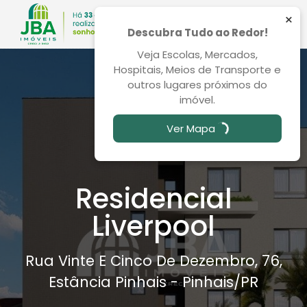
×
Descubra Tudo ao Redor!
Veja Escolas, Mercados,
Hospitais, Meios de Transporte e
outros lugares próximos do
imóvel.
Ver Mapa
Residencial
Liverpool
Rua Vinte E Cinco De Dezembro, 76,
Estância Pinhais - Pinhais
/PR