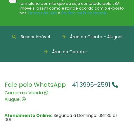
formulário permite que eu seja contatado pela JBA
Imóveis, assim como estar de acordo com o exposto
nos
Termos de uso
e
Política de Privacidade
.
Buscar Imóvel
Área do Cliente - Aluguel
Área do Corretor
Fale pelo WhatsApp
41 3995-2591
Compra e Venda
Aluguel
Atendimento Online:
Segunda a Domingo: 08h30 às
00h