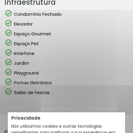
Infraestrutura
Condomínio Fechado
Elevador
Espaço Gourmet
Espaço Pet
Interfone
Jardim
Playground
Portao Eletrônico
Salão de Festas
Privacidade
Nós utilizamos cookies e outras tecnologias
semelhantes para melhorar a sua experiência em