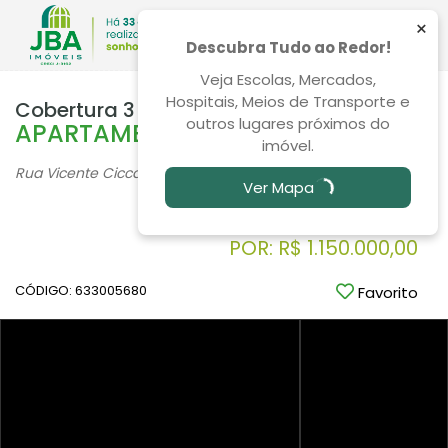
×
Descubra Tudo ao Redor!
Veja Escolas, Mercados,
Hospitais, Meios de Transporte e
Cobertura 3 Quartos Boa Vista 165m²
outros lugares próximos do
APARTAMENTO PRE LANÇAMENTO
imóvel.
Rua Vicente Ciccarino, 587, Boa Vista - Curitiba
/PR
Ver Mapa
Economize R$ 150.000,00
VENDA: DE R$ 1.300.000,00
POR: R$ 1.150.000,00
CÓDIGO: 633005680
Favorito