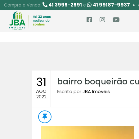
41 3995-2591
41 99187-9937
Compra e Venda:
e
31
bairro boqueirão cur
AGO
Escrito por
JBA Imóveis
2022