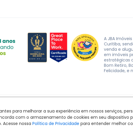
A JBA Imóveis
Curitiba, sen
venda e alug
em imóveis p
estratégicas d
Bom Retiro, B
Felicidade, e 
JBA Imóveis. CRECI J-3162 © 2026
Política de privacidade
|
Termos de uso
hantes para melhorar a sua experiência em nossos serviços, pe
Feito com
pelo time da
RocketImob | Site para Imobiliária
ê concorda com o armazenamento de cookies em seu dispositivo 
o. Acesse nossa
Política de Privacidade
para entender melhor co