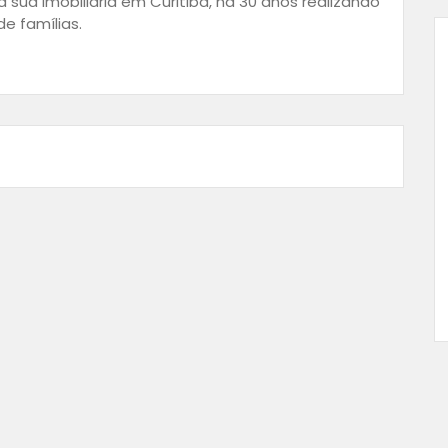
 sua imobiliária em Curitiba, há 30 anos realizando
e famílias.