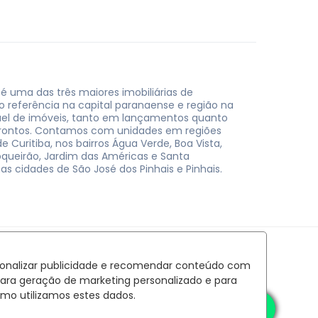
 é uma das três maiores imobiliárias de
do referência na capital paranaense e região na
uel de imóveis, tanto em lançamentos quanto
rontos. Contamos com unidades em regiões
e Curitiba, nos bairros Água Verde, Boa Vista,
oqueirão, Jardim das Américas e Santa
nas cidades de São José dos Pinhais e Pinhais.
rsonalizar publicidade e recomendar conteúdo com
para geração de marketing personalizado e para
mo utilizamos estes dados.