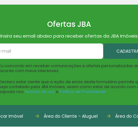
Ofertas JBA
Insira seu email abaixo para receber ofertas da JBA Imóveis
CADASTR
Eu concordo em receber comunicações e ofertas personalizadas d
acordo com meus interesses.
Declaro estar ciente que a ação de envio deste formulário permite 
seja contatado pela JBA Imóveis, assim como estar de acordo com 
exposto nos
Termos de uso
e
Política de Privacidade
.
car Imóvel
Área do Cliente - Aluguel
Área do Co