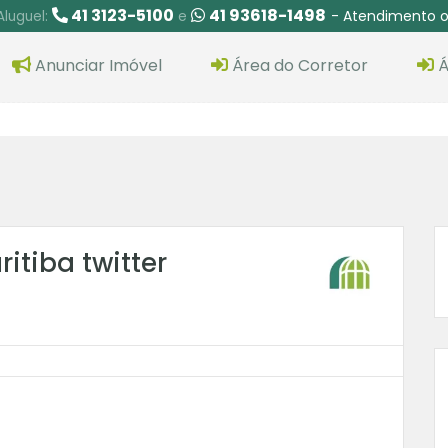
41 3123-5100
41 93618-1498
- Atendimento o
Aluguel:
e
Anunciar Imóvel
Área do Corretor
Á
itiba twitter