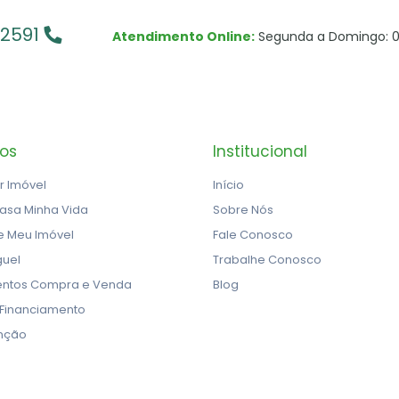
-2591
Atendimento Online:
Segunda a Domingo: 0
ços
Institucional
r Imóvel
Início
asa Minha Vida
Sobre Nós
e Meu Imóvel
Fale Conosco
guel
Trabalhe Conosco
ntos Compra e Venda
Blog
 Financiamento
nção