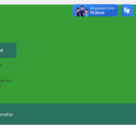
AR
e
que eu
o
rretor