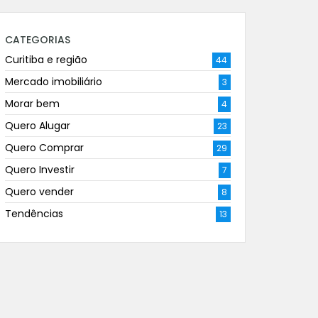
CATEGORIAS
Curitiba e região
44
Mercado imobiliário
3
Morar bem
4
Quero Alugar
23
Quero Comprar
29
Quero Investir
7
Quero vender
8
Tendências
13