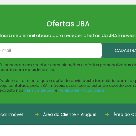
Ofertas JBA
Insira seu email abaixo para receber ofertas da JBA Imóveis
CADASTR
Eu concordo em receber comunicações e ofertas personalizadas d
acordo com meus interesses.
Declaro estar ciente que a ação de envio deste formulário permite 
seja contatado pela JBA Imóveis, assim como estar de acordo com 
exposto nos
Termos de uso
e
Política de Privacidade
.
car Imóvel
Área do Cliente - Aluguel
Área do Co