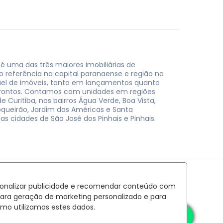
 é uma das três maiores imobiliárias de
do referência na capital paranaense e região na
uel de imóveis, tanto em lançamentos quanto
rontos. Contamos com unidades em regiões
e Curitiba, nos bairros Água Verde, Boa Vista,
oqueirão, Jardim das Américas e Santa
nas cidades de São José dos Pinhais e Pinhais.
rsonalizar publicidade e recomendar conteúdo com
para geração de marketing personalizado e para
mo utilizamos estes dados.