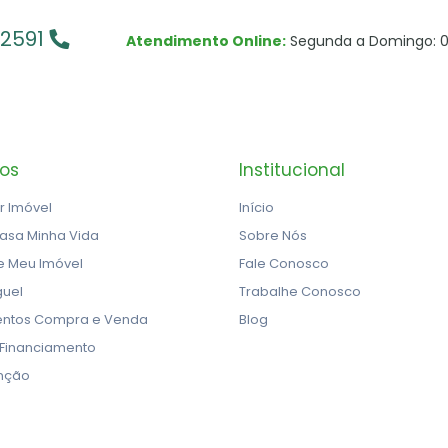
-2591
Atendimento Online:
Segunda a Domingo: 0
ços
Institucional
r Imóvel
Início
asa Minha Vida
Sobre Nós
e Meu Imóvel
Fale Conosco
guel
Trabalhe Conosco
ntos Compra e Venda
Blog
 Financiamento
nção