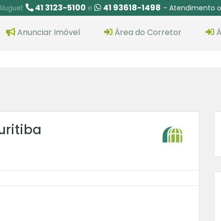
41 3123-5100
41 93618-1498
- Atendimento o
Aluguel:
e
Anunciar Imóvel
Área do Corretor
Á
ritiba