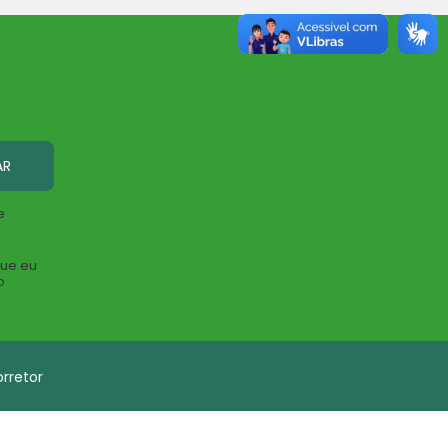
AR
e
que eu
o
rretor