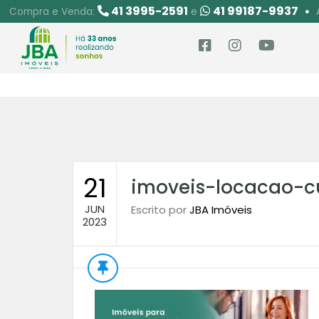
41 3995-2591
41 99187-9937
Compra e Venda:
e
21
imoveis-locacao-cu
JUN
Escrito por
JBA Imóveis
2023