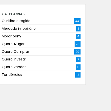
CATEGORIAS
Curitiba e região
44
Mercado imobiliário
3
Morar bem
4
Quero Alugar
23
Quero Comprar
29
Quero Investir
7
Quero vender
8
Tendências
13