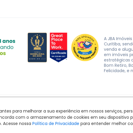
A JBA Imóveis
Curitiba, sen
venda e alug
em imóveis p
estratégicas d
Bom Retiro, B
Felicidade, e 
JBA Imóveis. CRECI J-3162 © 2026
Política de privacidade
|
Termos de uso
hantes para melhorar a sua experiência em nossos serviços, pe
Feito com
pelo time da
RocketImob | Site para Imobiliária
ê concorda com o armazenamento de cookies em seu dispositivo 
o. Acesse nossa
Política de Privacidade
para entender melhor co