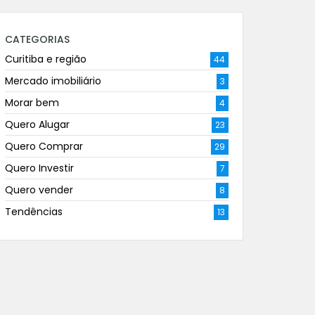
CATEGORIAS
Curitiba e região
44
Mercado imobiliário
3
Morar bem
4
Quero Alugar
23
Quero Comprar
29
Quero Investir
7
Quero vender
8
Tendências
13