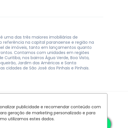
 é uma das três maiores imobiliárias de
do referência na capital paranaense e região na
uel de imóveis, tanto em lançamentos quanto
rontos. Contamos com unidades em regiões
e Curitiba, nos bairros Água Verde, Boa Vista,
oqueirão, Jardim das Américas e Santa
nas cidades de São José dos Pinhais e Pinhais.
rsonalizar publicidade e recomendar conteúdo com
para geração de marketing personalizado e para
mo utilizamos estes dados.