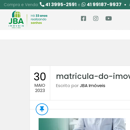
41 3995-2591
41 99187-9937
Compra e Venda:
e
30
matricula-do-imov
MAIO
Escrito por
JBA Imóveis
2023