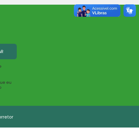
AR
e
que eu
o
rretor