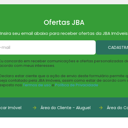
Ofertas JBA
Insira seu email abaixo para receber ofertas da JBA Imóveis
CADASTR
Eu concordo em receber comunicações e ofertas personalizadas d
acordo com meus interesses.
Declaro estar ciente que a ação de envio deste formulário permite 
seja contatado pela JBA Imóveis, assim como estar de acordo com 
exposto nos
Termos de uso
e
Política de Privacidade
.
car Imóvel
Área do Cliente - Aluguel
Área do Co