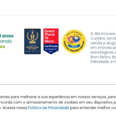
A JBA Imóveis
Curitiba, sen
venda e alug
em imóveis p
estratégicas d
Bom Retiro, B
Felicidade, e 
JBA Imóveis. CRECI J-3162 © 2026
Política de privacidade
|
Termos de uso
hantes para melhorar a sua experiência em nossos serviços, pe
Feito com
pelo time da
RocketImob | Site para Imobiliária
ê concorda com o armazenamento de cookies em seu dispositivo 
o. Acesse nossa
Política de Privacidade
para entender melhor co