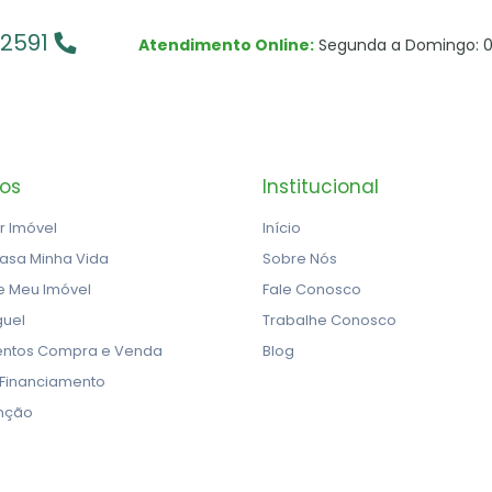
-2591
Atendimento Online:
Segunda a Domingo: 0
ços
Institucional
r Imóvel
Início
asa Minha Vida
Sobre Nós
e Meu Imóvel
Fale Conosco
guel
Trabalhe Conosco
ntos Compra e Venda
Blog
 Financiamento
nção