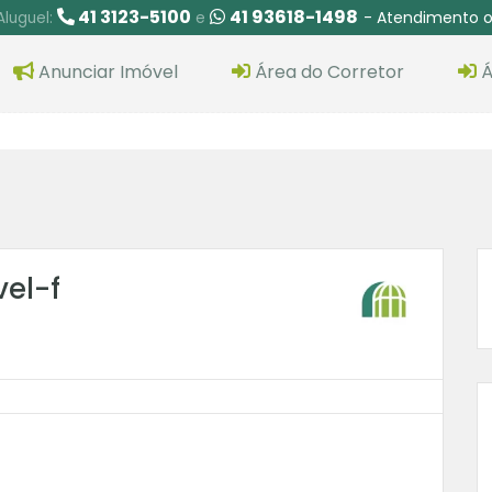
41 3123-5100
41 93618-1498
- Atendimento o
Aluguel:
e
Anunciar Imóvel
Área do Corretor
Á
el-f