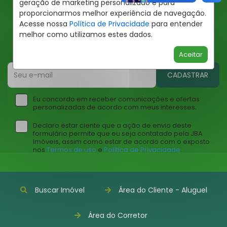
geração de marketing personalizado e para
proporcionarmos melhor experiência de navegação.
Ofertas JBA
Acesse nossa
Política de Privacidade
para entender
melhor como utilizamos estes dados.
Insira seu email abaixo para receber ofertas da JBA
Imóveis
Aceitar
CADASTRAR
Eu concordo em receber comunicações e ofertas
personalizadas de acordo com meus interesses.
Declaro estar ciente que a ação de envio deste
formulário permite que eu seja contatado pela JBA
Imóveis, assim como estar de acordo com o exposto
nos
Termos de uso
e
Política de Privacidade
.
Buscar Imóvel
Área do Cliente - Aluguel
Área do Corretor