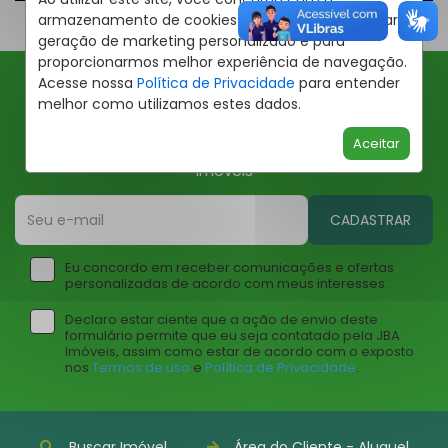
armazenamento de cookies em seu dispositivo para
geração de marketing personalizado e para
proporcionarmos melhor experiência de navegação.
Acesse nossa
Política de Privacidade
para entender
melhor como utilizamos estes dados.
Ofertas JBA
Aceitar
Insira seu email abaixo para receber ofertas da JBA
Imóveis
CADASTRAR
Eu concordo em receber comunicações e ofertas
personalizadas de acordo com meus interesses.
Declaro estar ciente que a ação de envio deste
formulário permite que eu seja contatado pela JBA
Imóveis, assim como estar de acordo com o exposto
nos
Termos de uso
e
Política de Privacidade
.
Buscar Imóvel
Área do Cliente - Aluguel