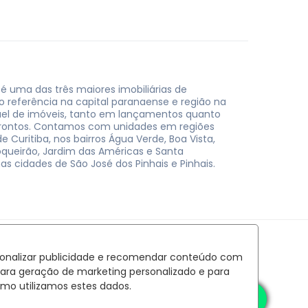
 é uma das três maiores imobiliárias de
do referência na capital paranaense e região na
uel de imóveis, tanto em lançamentos quanto
rontos. Contamos com unidades em regiões
e Curitiba, nos bairros Água Verde, Boa Vista,
oqueirão, Jardim das Américas e Santa
nas cidades de São José dos Pinhais e Pinhais.
rsonalizar publicidade e recomendar conteúdo com
para geração de marketing personalizado e para
mo utilizamos estes dados.