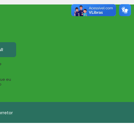
AR
e
que eu
o
rretor