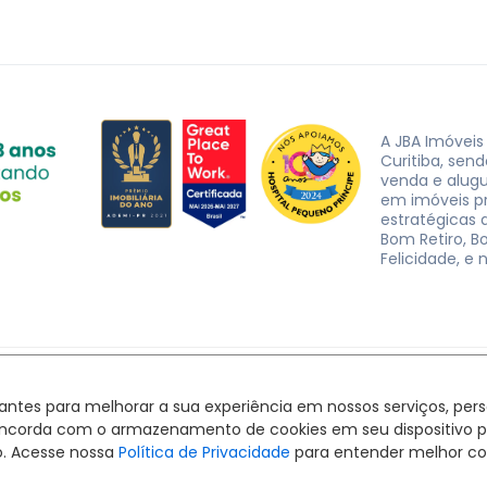
A JBA Imóveis
Curitiba, sen
venda e alug
em imóveis p
estratégicas d
Bom Retiro, B
Felicidade, e 
JBA Imóveis. CRECI J-3162 © 2026
Política de privacidade
|
Termos de uso
hantes para melhorar a sua experiência em nossos serviços, pe
Feito com
pelo time da
RocketImob | Site para Imobiliária
ê concorda com o armazenamento de cookies em seu dispositivo 
o. Acesse nossa
Política de Privacidade
para entender melhor co