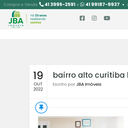
41 3995-2591
41 99187-9937
Compra e Venda:
e
19
bairro alto curitiba
OUT
Escrito por
JBA Imóveis
2022