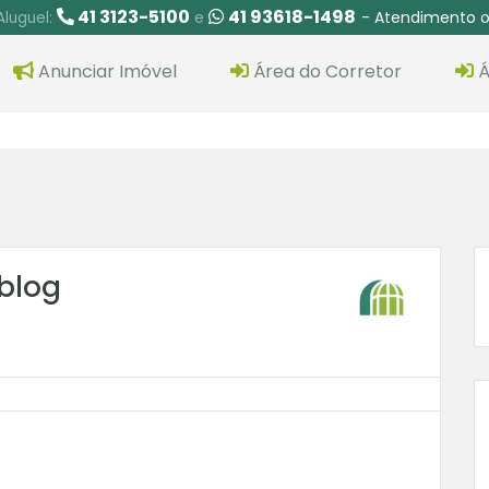
41 3123-5100
41 93618-1498
- Atendimento o
Aluguel:
e
Anunciar Imóvel
Área do Corretor
Á
 blog