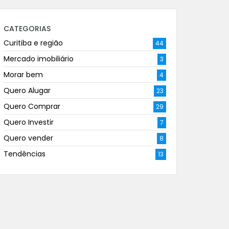
CATEGORIAS
Curitiba e região
44
Mercado imobiliário
3
Morar bem
4
Quero Alugar
23
Quero Comprar
29
Quero Investir
7
Quero vender
8
Tendências
13