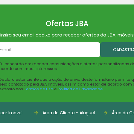
Ofertas JBA
Insira seu email abaixo para receber ofertas da JBA Imóveis
CADASTR
Eu concordo em receber comunicações e ofertas personalizadas d
acordo com meus interesses.
Declaro estar ciente que a ação de envio deste formulário permite 
seja contatado pela JBA Imóveis, assim como estar de acordo com 
exposto nos
Termos de uso
e
Política de Privacidade
.
car Imóvel
Área do Cliente - Aluguel
Área do Co