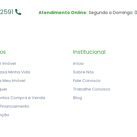
-2591
Atendimento Online:
Segunda a Domingo: 0
ços
Institucional
r Imóvel
Início
asa Minha Vida
Sobre Nós
e Meu Imóvel
Fale Conosco
guel
Trabalhe Conosco
ntos Compra e Venda
Blog
 Financiamento
nção