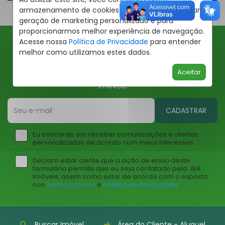
armazenamento de cookies em seu dispositivo para
geração de marketing personalizado e para
proporcionarmos melhor experiência de navegação.
Acesse nossa
Política de Privacidade
para entender
melhor como utilizamos estes dados.
Ofertas JBA
Aceitar
Insira seu email abaixo para receber ofertas da JBA
Imóveis
CADASTRAR
Eu concordo em receber comunicações e ofertas
personalizadas de acordo com meus interesses.
Declaro estar ciente que a ação de envio deste
formulário permite que eu seja contatado pela JBA
Imóveis, assim como estar de acordo com o exposto
nos
Termos de uso
e
Política de Privacidade
.
Buscar Imóvel
Área do Cliente - Aluguel