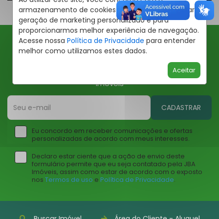
armazenamento de cookies em seu dispositivo para
geração de marketing personalizado e para
proporcionarmos melhor experiência de navegação.
Acesse nossa
Política de Privacidade
para entender
melhor como utilizamos estes dados.
Ofertas JBA
Aceitar
Insira seu email abaixo para receber ofertas da JBA
Imóveis
CADASTRAR
Eu concordo em receber comunicações e ofertas
personalizadas de acordo com meus interesses.
Declaro estar ciente que a ação de envio deste
formulário permite que eu seja contatado pela JBA
Imóveis, assim como estar de acordo com o exposto
nos
Termos de uso
e
Política de Privacidade
.
Buscar Imóvel
Área do Cliente - Aluguel