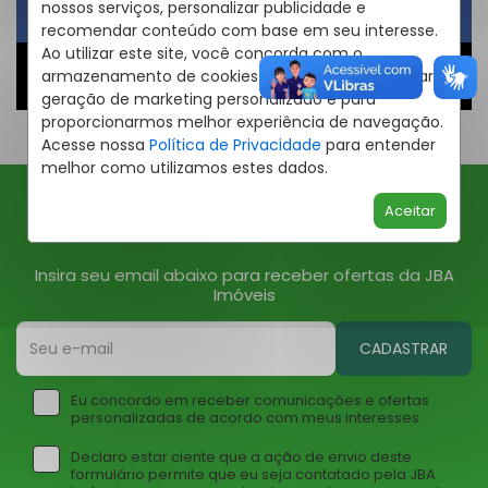
nossos serviços, personalizar publicidade e
Obter um Link
recomendar conteúdo com base em seu interesse.
Ao utilizar este site, você concorda com o
armazenamento de cookies em seu dispositivo para
Compartilhar
geração de marketing personalizado e para
proporcionarmos melhor experiência de navegação.
Acesse nossa
Política de Privacidade
para entender
melhor como utilizamos estes dados.
Aceitar
Ofertas JBA
Insira seu email abaixo para receber ofertas da JBA
Imóveis
CADASTRAR
Eu concordo em receber comunicações e ofertas
personalizadas de acordo com meus interesses.
Declaro estar ciente que a ação de envio deste
formulário permite que eu seja contatado pela JBA