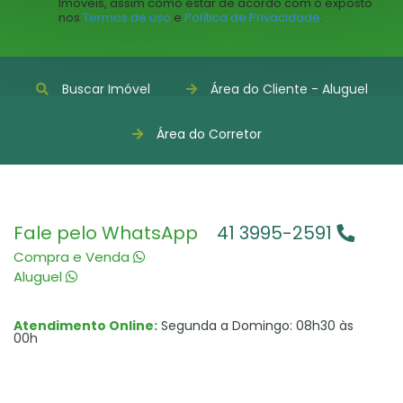
Imóveis, assim como estar de acordo com o exposto
nos
Termos de uso
e
Política de Privacidade
.
Buscar Imóvel
Área do Cliente - Aluguel
Área do Corretor
Fale pelo WhatsApp
41 3995-2591
Compra e Venda
Aluguel
Atendimento Online:
Segunda a Domingo: 08h30 às
00h