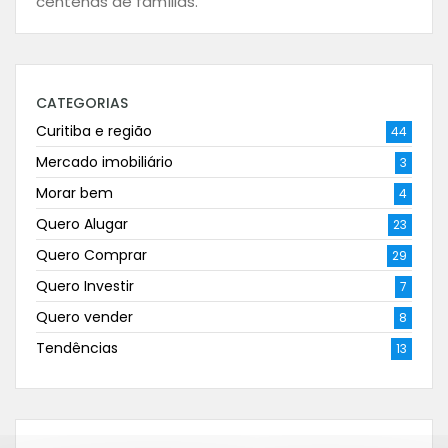
centenas de famílias.
CATEGORIAS
Curitiba e região
44
Mercado imobiliário
3
Morar bem
4
Quero Alugar
23
Quero Comprar
29
Quero Investir
7
Quero vender
8
Tendências
13