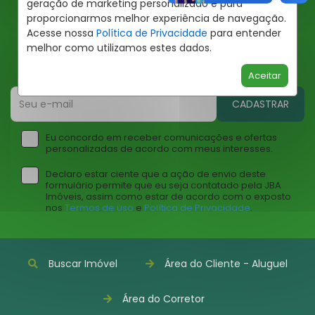
geração de marketing personalizado e para
proporcionarmos melhor experiência de navegação.
Ofertas JBA
Acesse nossa
Política de Privacidade
para entender
melhor como utilizamos estes dados.
Insira seu email abaixo para receber ofertas da JBA
Imóveis
Aceitar
CADASTRAR
Eu concordo em receber comunicações e ofertas
personalizadas de acordo com meus interesses.
Declaro estar ciente que a ação de envio deste
formulário permite que eu seja contatado pela JBA
Imóveis, assim como estar de acordo com o exposto
nos
Termos de uso
e
Política de Privacidade
.
Buscar Imóvel
Área do Cliente - Aluguel
Área do Corretor