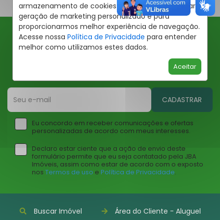
armazenamento de cookies em seu dispositivo para
geração de marketing personalizado e para
proporcionarmos melhor experiência de navegação.
Acesse nossa
Política de Privacidade
para entender
Ofertas JBA
melhor como utilizamos estes dados.
Insira seu email abaixo para receber ofertas da JBA
Aceitar
Imóveis
CADASTRAR
Eu concordo em receber comunicações e ofertas
personalizadas de acordo com meus interesses.
Declaro estar ciente que a ação de envio deste
formulário permite que eu seja contatado pela JBA
Imóveis, assim como estar de acordo com o exposto
nos
Termos de uso
e
Política de Privacidade
.
Buscar Imóvel
Área do Cliente - Aluguel