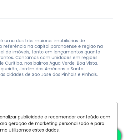
 é uma das três maiores imobiliárias de
do referência na capital paranaense e região na
uel de imóveis, tanto em lançamentos quanto
rontos. Contamos com unidades em regiões
e Curitiba, nos bairros Água Verde, Boa Vista,
oqueirão, Jardim das Américas e Santa
nas cidades de São José dos Pinhais e Pinhais.
rsonalizar publicidade e recomendar conteúdo com
para geração de marketing personalizado e para
mo utilizamos estes dados.