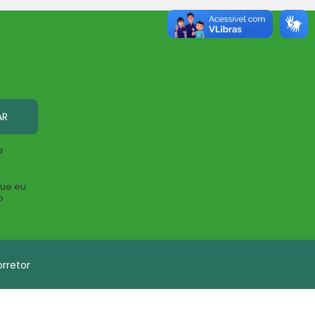
AR
e
que eu
o
rretor