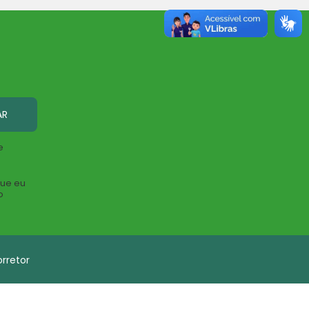
AR
e
que eu
o
rretor