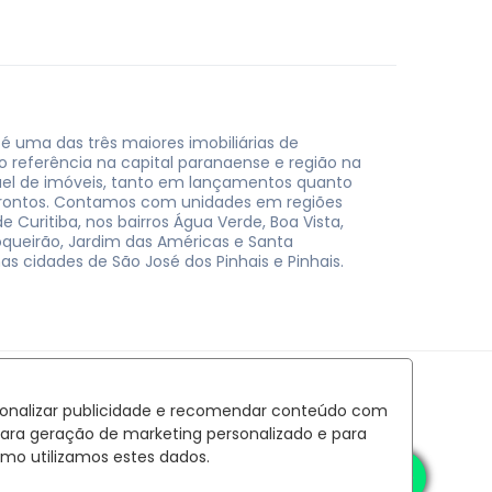
 é uma das três maiores imobiliárias de
do referência na capital paranaense e região na
uel de imóveis, tanto em lançamentos quanto
rontos. Contamos com unidades em regiões
e Curitiba, nos bairros Água Verde, Boa Vista,
oqueirão, Jardim das Américas e Santa
nas cidades de São José dos Pinhais e Pinhais.
rsonalizar publicidade e recomendar conteúdo com
para geração de marketing personalizado e para
mo utilizamos estes dados.