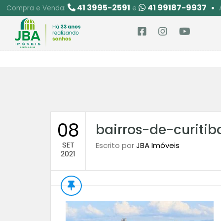
41 3995-2591
41 99187-9937
Compra e Venda:
e
08
bairros-de-curiti
SET
Escrito por
JBA Imóveis
2021