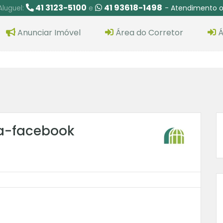
41 3123-5100
41 93618-1498
- Atendimento o
Aluguel:
e
Anunciar Imóvel
Área do Corretor
Á
ba-facebook