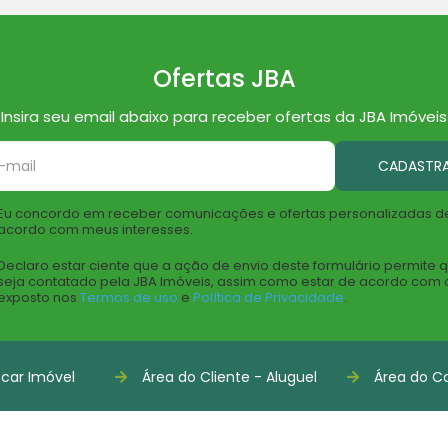
Ofertas JBA
Insira seu email abaixo para receber ofertas da JBA Imóveis
CADASTR
Eu concordo em receber comunicações e ofertas personalizadas d
acordo com meus interesses.
Declaro estar ciente que a ação de envio deste formulário permite 
seja contatado pela JBA Imóveis, assim como estar de acordo com 
exposto nos
Termos de uso
e
Política de Privacidade
.
car Imóvel
Área do Cliente - Aluguel
Área do Co