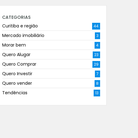
CATEGORIAS
Curitiba e região
44
Mercado imobiliário
3
Morar bem
4
Quero Alugar
23
Quero Comprar
29
Quero Investir
7
Quero vender
8
Tendências
13