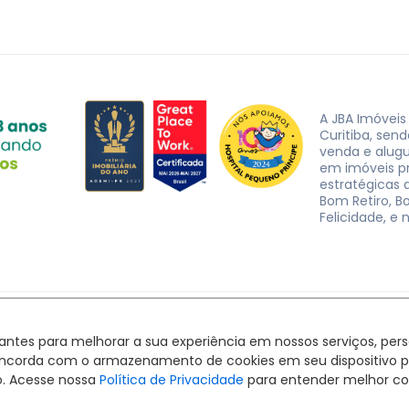
A JBA Imóveis
Curitiba, sen
venda e alug
em imóveis p
estratégicas d
Bom Retiro, B
Felicidade, e 
JBA Imóveis. CRECI J-3162 © 2026
Política de privacidade
|
Termos de uso
hantes para melhorar a sua experiência em nossos serviços, pe
Feito com
pelo time da
RocketImob | Site para Imobiliária
ê concorda com o armazenamento de cookies em seu dispositivo 
o. Acesse nossa
Política de Privacidade
para entender melhor co