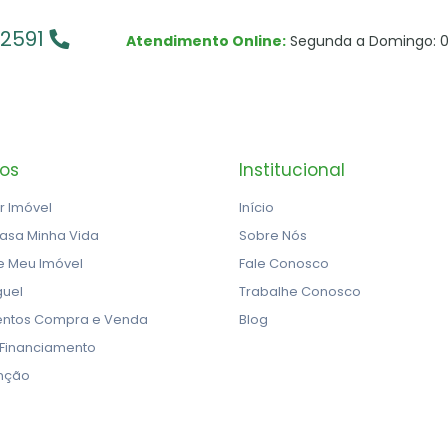
-2591
Atendimento Online:
Segunda a Domingo: 0
ços
Institucional
r Imóvel
Início
asa Minha Vida
Sobre Nós
e Meu Imóvel
Fale Conosco
guel
Trabalhe Conosco
ntos Compra e Venda
Blog
 Financiamento
nção