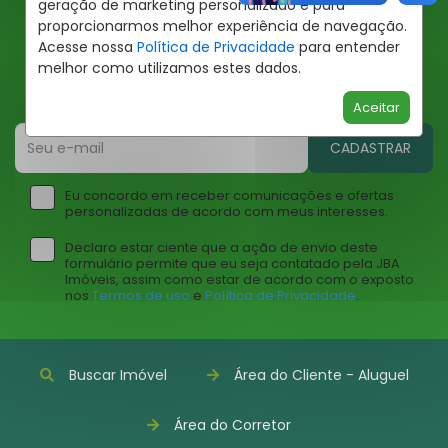
geração de marketing personalizado e para
proporcionarmos melhor experiência de navegação.
Ofertas JBA
Acesse nossa
Política de Privacidade
para entender
melhor como utilizamos estes dados.
Insira seu email abaixo para receber ofertas da JBA
Imóveis
Aceitar
CADASTRAR
Eu concordo em receber comunicações e ofertas
personalizadas de acordo com meus interesses.
Declaro estar ciente que a ação de envio deste
formulário permite que eu seja contatado pela JBA
Imóveis, assim como estar de acordo com o exposto
nos
Termos de uso
e
Política de Privacidade
.
Buscar Imóvel
Área do Cliente - Aluguel
Área do Corretor