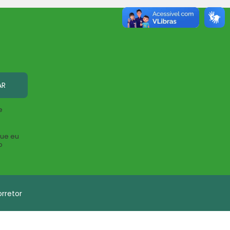
AR
e
que eu
o
rretor