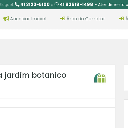
41 3123-5100
41 93618-1498
- Atendimento o
Aluguel:
e
Anunciar Imóvel
Área do Corretor
Á
a jardim botanico