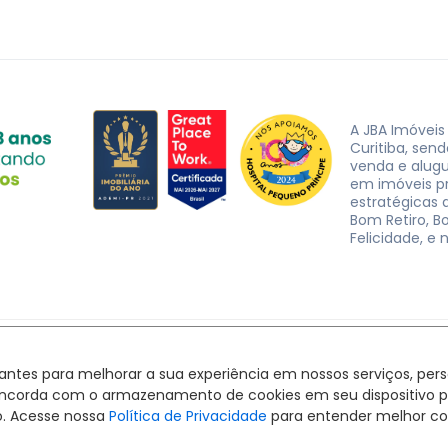
A JBA Imóveis
Curitiba, sen
venda e alug
em imóveis p
estratégicas d
Bom Retiro, B
Felicidade, e 
JBA Imóveis. CRECI J-3162 © 2026
Política de privacidade
|
Termos de uso
hantes para melhorar a sua experiência em nossos serviços, pe
Feito com
pelo time da
RocketImob | Site para Imobiliária
ê concorda com o armazenamento de cookies em seu dispositivo 
o. Acesse nossa
Política de Privacidade
para entender melhor co