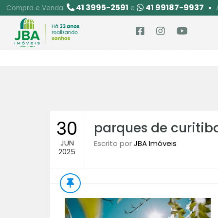
41 3995-2591
41 99187-9937
Compra e Venda:
e
30
parques de curitib
JUN
Escrito por
JBA Imóveis
2025