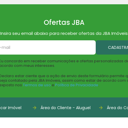
Ofertas JBA
Insira seu email abaixo para receber ofertas da JBA Imóveis
CADASTR
Eu concordo em receber comunicações e ofertas personalizadas d
acordo com meus interesses.
Declaro estar ciente que a ação de envio deste formulário permite 
seja contatado pela JBA Imóveis, assim como estar de acordo com 
exposto nos
Termos de uso
e
Política de Privacidade
.
car Imóvel
Área do Cliente - Aluguel
Área do Co