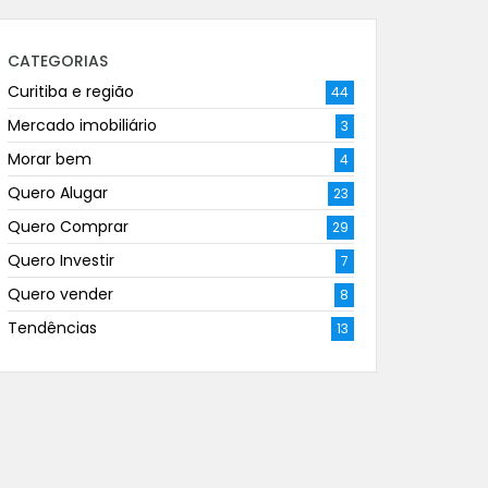
CATEGORIAS
Curitiba e região
44
Mercado imobiliário
3
Morar bem
4
Quero Alugar
23
Quero Comprar
29
Quero Investir
7
Quero vender
8
Tendências
13