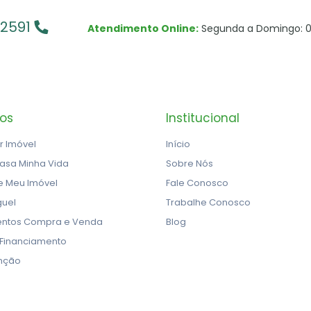
-2591
Atendimento Online:
Segunda a Domingo: 0
ços
Institucional
r Imóvel
Início
asa Minha Vida
Sobre Nós
e Meu Imóvel
Fale Conosco
guel
Trabalhe Conosco
ntos Compra e Venda
Blog
 Financiamento
nção