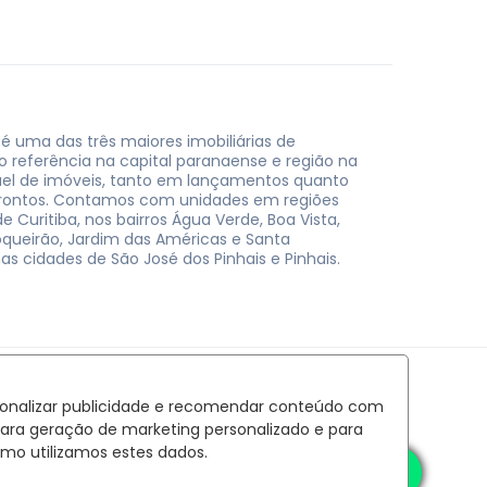
 é uma das três maiores imobiliárias de
do referência na capital paranaense e região na
uel de imóveis, tanto em lançamentos quanto
rontos. Contamos com unidades em regiões
e Curitiba, nos bairros Água Verde, Boa Vista,
oqueirão, Jardim das Américas e Santa
nas cidades de São José dos Pinhais e Pinhais.
rsonalizar publicidade e recomendar conteúdo com
para geração de marketing personalizado e para
mo utilizamos estes dados.