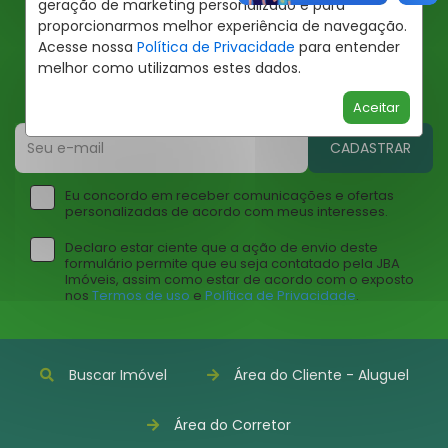
geração de marketing personalizado e para
proporcionarmos melhor experiência de navegação.
Ofertas JBA
Acesse nossa
Política de Privacidade
para entender
melhor como utilizamos estes dados.
Insira seu email abaixo para receber ofertas da JBA
Imóveis
Aceitar
CADASTRAR
Eu concordo em receber comunicações e ofertas
personalizadas de acordo com meus interesses.
Declaro estar ciente que a ação de envio deste
formulário permite que eu seja contatado pela JBA
Imóveis, assim como estar de acordo com o exposto
nos
Termos de uso
e
Política de Privacidade
.
Buscar Imóvel
Área do Cliente - Aluguel
Área do Corretor