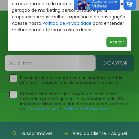
armazenamento de cookies em seu dispositivo para
geração de marketing personalizado e para
proporcionarmos melhor experiência de navegação.
Acesse nossa
Política de Privacidade
para entender
Ofertas JBA
melhor como utilizamos estes dados.
Insira seu email abaixo para receber ofertas da JBA
Aceitar
Imóveis
CADASTRAR
Eu concordo em receber comunicações e ofertas
personalizadas de acordo com meus interesses.
Declaro estar ciente que a ação de envio deste
formulário permite que eu seja contatado pela JBA
Imóveis, assim como estar de acordo com o exposto
nos
Termos de uso
e
Política de Privacidade
.
Buscar Imóvel
Área do Cliente - Aluguel