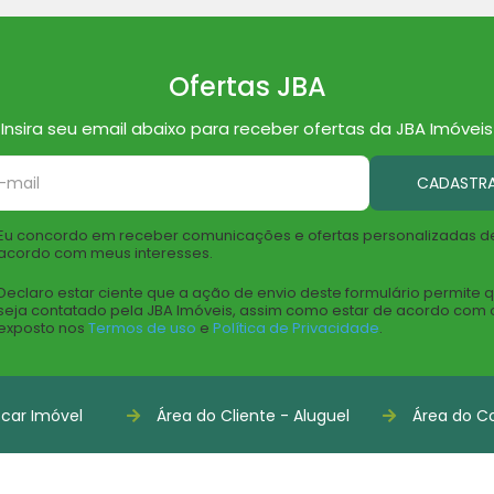
Ofertas JBA
Insira seu email abaixo para receber ofertas da JBA Imóveis
CADASTR
Eu concordo em receber comunicações e ofertas personalizadas d
acordo com meus interesses.
Declaro estar ciente que a ação de envio deste formulário permite 
seja contatado pela JBA Imóveis, assim como estar de acordo com 
exposto nos
Termos de uso
e
Política de Privacidade
.
car Imóvel
Área do Cliente - Aluguel
Área do Co