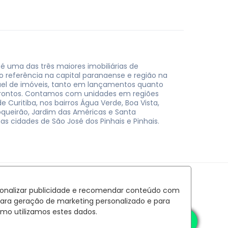
 é uma das três maiores imobiliárias de
do referência na capital paranaense e região na
uel de imóveis, tanto em lançamentos quanto
rontos. Contamos com unidades em regiões
e Curitiba, nos bairros Água Verde, Boa Vista,
oqueirão, Jardim das Américas e Santa
nas cidades de São José dos Pinhais e Pinhais.
rsonalizar publicidade e recomendar conteúdo com
para geração de marketing personalizado e para
mo utilizamos estes dados.