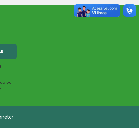
AR
e
que eu
o
rretor