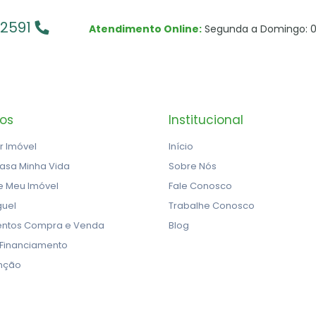
-2591
Atendimento Online:
Segunda a Domingo: 0
ços
Institucional
r Imóvel
Início
asa Minha Vida
Sobre Nós
e Meu Imóvel
Fale Conosco
guel
Trabalhe Conosco
ntos Compra e Venda
Blog
 Financiamento
nção