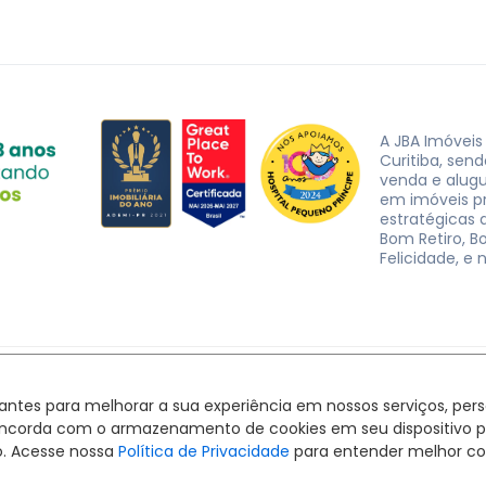
A JBA Imóveis
Curitiba, sen
venda e alug
em imóveis p
estratégicas d
Bom Retiro, B
Felicidade, e 
JBA Imóveis. CRECI J-3162 © 2026
Política de privacidade
|
Termos de uso
hantes para melhorar a sua experiência em nossos serviços, pe
Feito com
pelo time da
RocketImob | Site para Imobiliária
ê concorda com o armazenamento de cookies em seu dispositivo 
o. Acesse nossa
Política de Privacidade
para entender melhor co