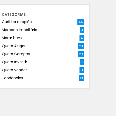
CATEGORIAS
Curitiba e região
44
Mercado imobiliário
3
Morar bem
4
Quero Alugar
23
Quero Comprar
29
Quero Investir
7
Quero vender
8
Tendências
13