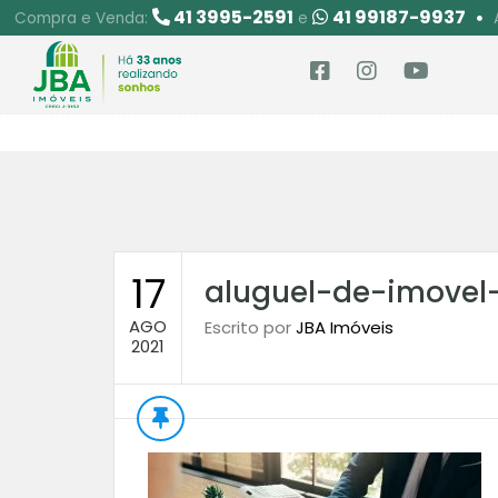
41 3995-2591
41 99187-9937
Compra e Venda:
e
17
aluguel-de-imovel
AGO
Escrito por
JBA Imóveis
2021