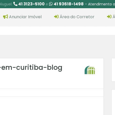
41 3123-5100
41 93618-1498
- Atendimento o
Aluguel:
e
Anunciar Imóvel
Área do Corretor
Á
-em-curitiba-blog