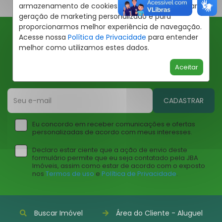
armazenamento de cookies em seu dispositivo para
geração de marketing personalizado e para
proporcionarmos melhor experiência de navegação.
Acesse nossa
Política de Privacidade
para entender
Ofertas JBA
melhor como utilizamos estes dados.
Insira seu email abaixo para receber ofertas da JBA
Aceitar
Imóveis
CADASTRAR
Eu concordo em receber comunicações e ofertas
personalizadas de acordo com meus interesses.
Declaro estar ciente que a ação de envio deste
formulário permite que eu seja contatado pela JBA
Imóveis, assim como estar de acordo com o exposto
nos
Termos de uso
e
Política de Privacidade
.
Buscar Imóvel
Área do Cliente - Aluguel