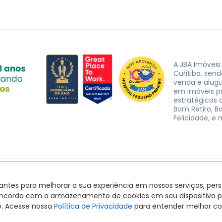
A JBA Imóveis
Curitiba, sen
venda e alug
em imóveis p
estratégicas d
Bom Retiro, B
Felicidade, e 
JBA Imóveis. CRECI J-3162 © 2026
Política de privacidade
|
Termos de uso
hantes para melhorar a sua experiência em nossos serviços, pe
Feito com
pelo time da
RocketImob | Site para Imobiliária
ê concorda com o armazenamento de cookies em seu dispositivo 
o. Acesse nossa
Política de Privacidade
para entender melhor co