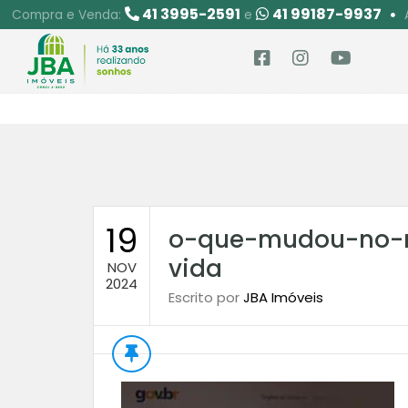
41 3995-2591
41 99187-9937
Compra e Venda:
e
19
o-que-mudou-no-
vida
NOV
2024
Escrito por
JBA Imóveis