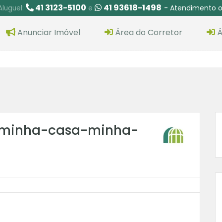
41 3123-5100
41 93618-1498
- Atendimento o
Aluguel:
e
Anunciar Imóvel
Área do Corretor
Á
minha-casa-minha-