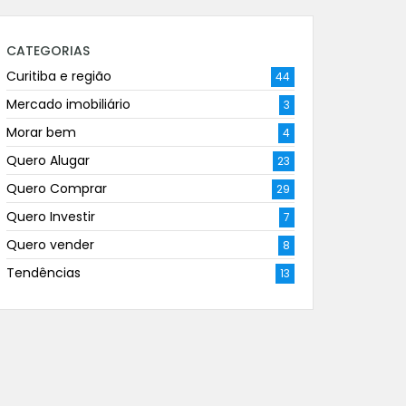
CATEGORIAS
Curitiba e região
44
Mercado imobiliário
3
Morar bem
4
Quero Alugar
23
Quero Comprar
29
Quero Investir
7
Quero vender
8
Tendências
13