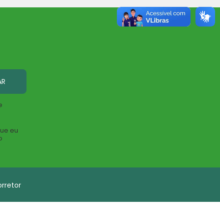
AR
e
que eu
o
rretor