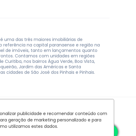
 é uma das três maiores imobiliárias de
do referência na capital paranaense e região na
uel de imóveis, tanto em lançamentos quanto
rontos. Contamos com unidades em regiões
e Curitiba, nos bairros Água Verde, Boa Vista,
oqueirão, Jardim das Américas e Santa
nas cidades de São José dos Pinhais e Pinhais.
rsonalizar publicidade e recomendar conteúdo com
para geração de marketing personalizado e para
mo utilizamos estes dados.