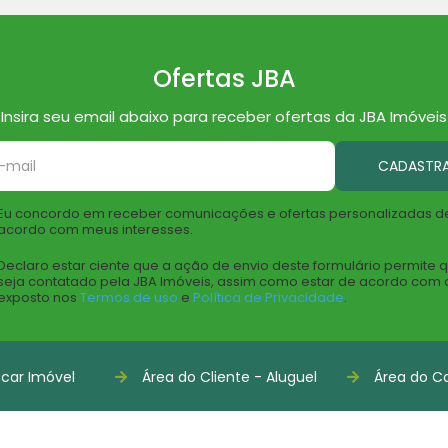
Ofertas JBA
Insira seu email abaixo para receber ofertas da JBA Imóveis
CADASTR
Eu concordo em receber comunicações e ofertas personalizadas d
acordo com meus interesses.
Declaro estar ciente que a ação de envio deste formulário permite 
seja contatado pela JBA Imóveis, assim como estar de acordo com 
exposto nos
Termos de uso
e
Política de Privacidade
.
car Imóvel
Área do Cliente - Aluguel
Área do Co