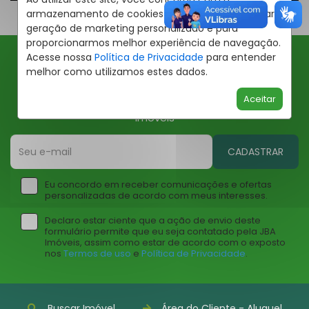
armazenamento de cookies em seu dispositivo para
geração de marketing personalizado e para
proporcionarmos melhor experiência de navegação.
Acesse nossa
Política de Privacidade
para entender
melhor como utilizamos estes dados.
Ofertas JBA
Aceitar
Insira seu email abaixo para receber ofertas da JBA
Imóveis
CADASTRAR
Eu concordo em receber comunicações e ofertas
personalizadas de acordo com meus interesses.
Declaro estar ciente que a ação de envio deste
formulário permite que eu seja contatado pela JBA
Imóveis, assim como estar de acordo com o exposto
nos
Termos de uso
e
Política de Privacidade
.
Buscar Imóvel
Área do Cliente - Aluguel