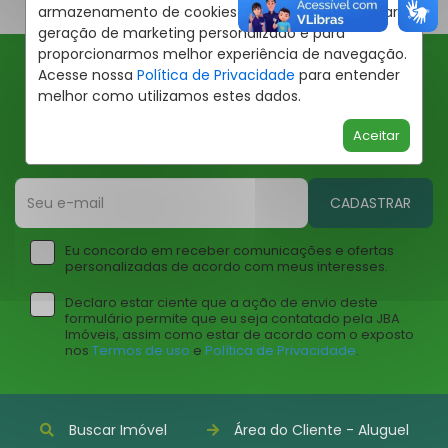
armazenamento de cookies em seu dispositivo para
geração de marketing personalizado e para
proporcionarmos melhor experiência de navegação.
Acesse nossa
Política de Privacidade
para entender
Ofertas JBA
melhor como utilizamos estes dados.
Insira seu email abaixo para receber ofertas da JBA
Aceitar
Imóveis
CADASTRAR
Eu concordo em receber comunicações e ofertas
personalizadas de acordo com meus interesses.
Declaro estar ciente que a ação de envio deste
formulário permite que eu seja contatado pela JBA
Imóveis, assim como estar de acordo com o exposto
nos
Termos de uso
e
Política de Privacidade
.
Buscar Imóvel
Área do Cliente - Aluguel