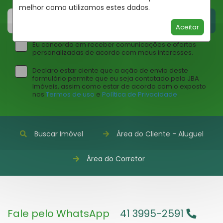
melhor como utilizamos estes dados.
CADASTRAR
Aceitar
Eu concordo em receber comunicações e ofertas
personalizadas de acordo com meus interesses.
Declaro estar ciente que a ação de envio deste
formulário permite que eu seja contatado pela JBA
Imóveis, assim como estar de acordo com o exposto
nos
Termos de uso
e
Política de Privacidade
.
Buscar Imóvel
Área do Cliente - Aluguel
Área do Corretor
Fale pelo WhatsApp
41 3995-2591