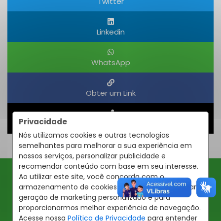
Twitter
Linkedin
WhatsApp
Obter um Link
Privacidade
Compartilhar
Nós utilizamos cookies e outras tecnologias
semelhantes para melhorar a sua experiência em
nossos serviços, personalizar publicidade e
recomendar conteúdo com base em seu interesse.
Ao utilizar este site, você concorda com o
Ofertas JBA
armazenamento de cookies em seu dispositivo para
geração de marketing personalizado e para
proporcionarmos melhor experiência de navegação.
Insira seu email abaixo para receber ofertas da JBA
Imóveis
Acesse nossa
Política de Privacidade
para entender