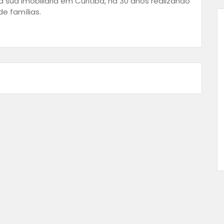
 sua imobiliária em Curitiba, há 30 anos realizando
e famílias.