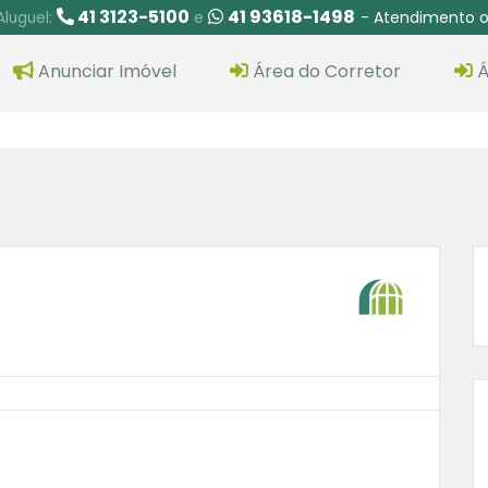
41 3123-5100
41 93618-1498
- Atendimento o
Aluguel:
e
Anunciar Imóvel
Área do Corretor
Á