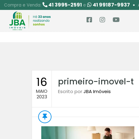
41 3995-2591
41 99187-9937
Compra e Venda:
e
16
primeiro-imovel-t
MAIO
Escrito por
JBA Imóveis
2023