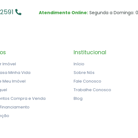
-2591
Atendimento Online:
Segunda a Domingo: 0
ços
Institucional
r Imóvel
Início
asa Minha Vida
Sobre Nós
e Meu Imóvel
Fale Conosco
guel
Trabalhe Conosco
ntos Compra e Venda
Blog
 Financiamento
nção