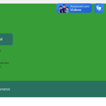
AR
e
que eu
o
rretor