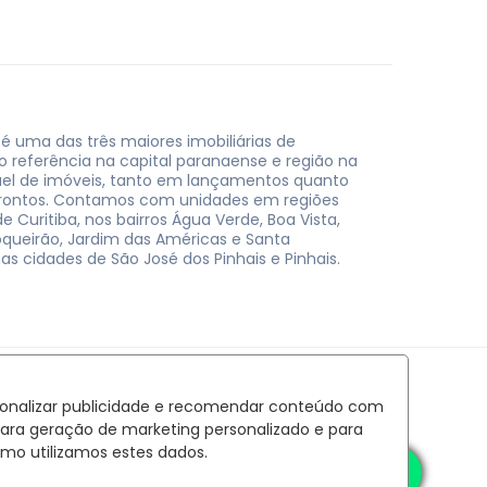
 é uma das três maiores imobiliárias de
do referência na capital paranaense e região na
uel de imóveis, tanto em lançamentos quanto
rontos. Contamos com unidades em regiões
e Curitiba, nos bairros Água Verde, Boa Vista,
oqueirão, Jardim das Américas e Santa
nas cidades de São José dos Pinhais e Pinhais.
rsonalizar publicidade e recomendar conteúdo com
para geração de marketing personalizado e para
mo utilizamos estes dados.