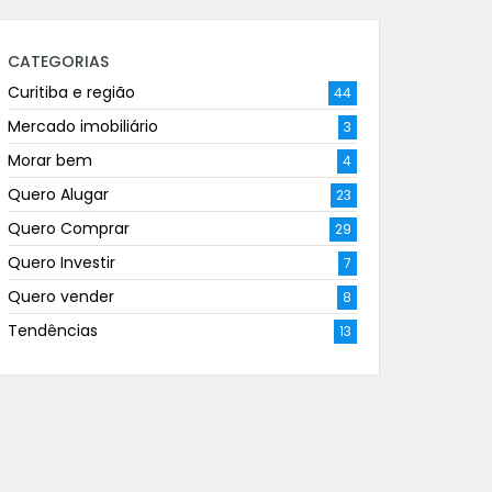
CATEGORIAS
Curitiba e região
44
Mercado imobiliário
3
Morar bem
4
Quero Alugar
23
Quero Comprar
29
Quero Investir
7
Quero vender
8
Tendências
13