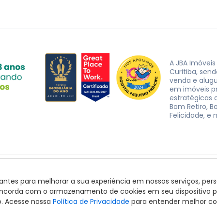
A JBA Imóveis
Curitiba, sen
venda e alug
em imóveis p
estratégicas d
Bom Retiro, B
Felicidade, e 
JBA Imóveis. CRECI J-3162 © 2026
Política de privacidade
|
Termos de uso
hantes para melhorar a sua experiência em nossos serviços, pe
Feito com
pelo time da
RocketImob | Site para Imobiliária
ê concorda com o armazenamento de cookies em seu dispositivo 
o. Acesse nossa
Política de Privacidade
para entender melhor co