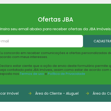
Ofertas JBA
Insira seu email abaixo para receber ofertas da JBA Imóveis
CADASTR
Eu concordo em receber comunicações e ofertas personalizadas d
acordo com meus interesses.
Declaro estar ciente que a ação de envio deste formulário permite 
seja contatado pela JBA Imóveis, assim como estar de acordo com 
exposto nos
Termos de uso
e
Política de Privacidade
.
car Imóvel
Área do Cliente - Aluguel
Área do Co