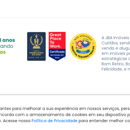
A JBA Imóveis
Curitiba, sen
venda e alug
em imóveis p
estratégicas d
Bom Retiro, B
Felicidade, e 
JBA Imóveis. CRECI J-3162 © 2026
Política de privacidade
|
Termos de uso
hantes para melhorar a sua experiência em nossos serviços, pe
Feito com
pelo time da
RocketImob | Site para Imobiliária
ê concorda com o armazenamento de cookies em seu dispositivo 
o. Acesse nossa
Política de Privacidade
para entender melhor co