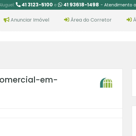
41 3123-5100
41 93618-1498
- Atendimento o
Aluguel:
e
Anunciar Imóvel
Área do Corretor
Á
omercial-em-