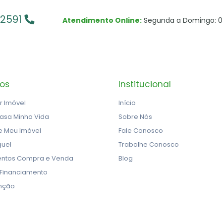
-2591
Atendimento Online:
Segunda a Domingo: 0
ços
Institucional
r Imóvel
Início
asa Minha Vida
Sobre Nós
e Meu Imóvel
Fale Conosco
guel
Trabalhe Conosco
ntos Compra e Venda
Blog
 Financiamento
nção