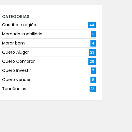
CATEGORIAS
Curitiba e região
44
Mercado imobiliário
3
Morar bem
4
Quero Alugar
23
Quero Comprar
29
Quero Investir
7
Quero vender
8
Tendências
13