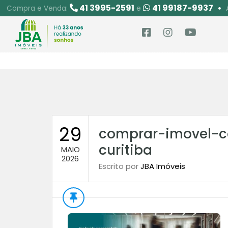
41 3995-2591
41 99187-9937
Compra e Venda:
e
29
comprar-imovel-c
curitiba
MAIO
2026
Escrito por
JBA Imóveis