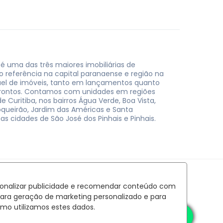
 é uma das três maiores imobiliárias de
do referência na capital paranaense e região na
uel de imóveis, tanto em lançamentos quanto
rontos. Contamos com unidades em regiões
e Curitiba, nos bairros Água Verde, Boa Vista,
oqueirão, Jardim das Américas e Santa
nas cidades de São José dos Pinhais e Pinhais.
rsonalizar publicidade e recomendar conteúdo com
para geração de marketing personalizado e para
mo utilizamos estes dados.