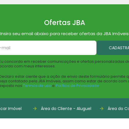
Ofertas JBA
Insira seu email abaixo para receber ofertas da JBA Imóveis
CADASTR
Eu concordo em receber comunicações e ofertas personalizadas d
acordo com meus interesses.
Declaro estar ciente que a ação de envio deste formulário permite 
seja contatado pela JBA Imóveis, assim como estar de acordo com 
exposto nos
Termos de uso
e
Política de Privacidade
.
car Imóvel
Área do Cliente - Aluguel
Área do Co