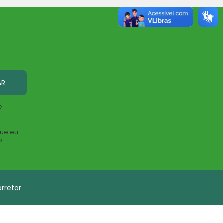
AR
e
que eu
o
rretor