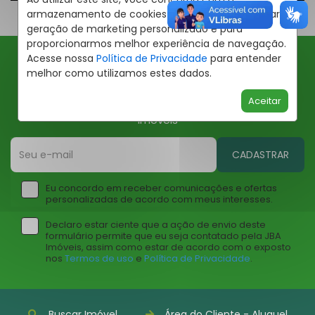
armazenamento de cookies em seu dispositivo para
geração de marketing personalizado e para
proporcionarmos melhor experiência de navegação.
Acesse nossa
Política de Privacidade
para entender
melhor como utilizamos estes dados.
Ofertas JBA
Aceitar
Insira seu email abaixo para receber ofertas da JBA
Imóveis
CADASTRAR
Eu concordo em receber comunicações e ofertas
personalizadas de acordo com meus interesses.
Declaro estar ciente que a ação de envio deste
formulário permite que eu seja contatado pela JBA
Imóveis, assim como estar de acordo com o exposto
nos
Termos de uso
e
Política de Privacidade
.
Buscar Imóvel
Área do Cliente - Aluguel