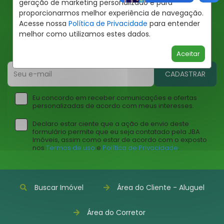
geração de marketing personalizado e para
proporcionarmos melhor experiência de navegação.
Ofertas JBA
Acesse nossa
Política de Privacidade
para entender
melhor como utilizamos estes dados.
Insira seu email abaixo para receber ofertas da JBA
Imóveis
Aceitar
CADASTRAR
Eu concordo em receber comunicações e ofertas
personalizadas de acordo com meus interesses.
Declaro estar ciente que a ação de envio deste
formulário permite que eu seja contatado pela JBA
Imóveis, assim como estar de acordo com o exposto
nos
Termos de uso
e
Política de Privacidade
.
Buscar Imóvel
Área do Cliente - Aluguel
Área do Corretor