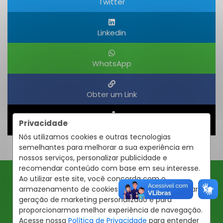
Twitter
Linkedin
WhatsApp
Obter um Link
Privacidade
Compartilhar
Nós utilizamos cookies e outras tecnologias
semelhantes para melhorar a sua experiência em
nossos serviços, personalizar publicidade e
recomendar conteúdo com base em seu interesse.
Ao utilizar este site, você concorda com o
Ofertas JBA
armazenamento de cookies em seu dispositivo para
geração de marketing personalizado e para
proporcionarmos melhor experiência de navegação.
Insira seu email abaixo para receber ofertas da JBA
Imóveis
Acesse nossa
Política de Privacidade
para entender