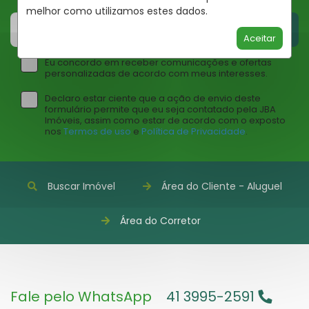
melhor como utilizamos estes dados.
CADASTRAR
Aceitar
Eu concordo em receber comunicações e ofertas
personalizadas de acordo com meus interesses.
Declaro estar ciente que a ação de envio deste
formulário permite que eu seja contatado pela JBA
Imóveis, assim como estar de acordo com o exposto
nos
Termos de uso
e
Política de Privacidade
.
Buscar Imóvel
Área do Cliente - Aluguel
Área do Corretor
Fale pelo WhatsApp
41 3995-2591