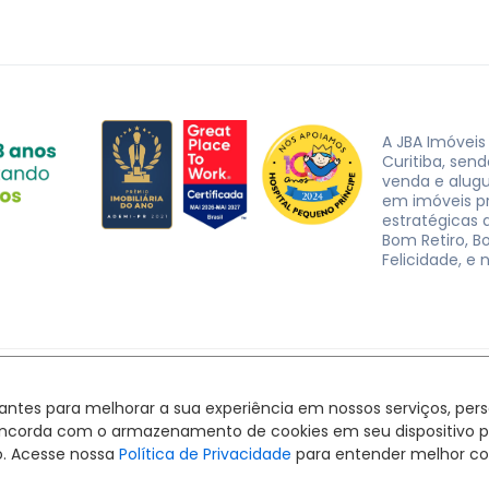
A JBA Imóveis
Curitiba, sen
venda e alug
em imóveis p
estratégicas d
Bom Retiro, B
Felicidade, e 
JBA Imóveis. CRECI J-3162 © 2026
Política de privacidade
|
Termos de uso
hantes para melhorar a sua experiência em nossos serviços, pe
Feito com
pelo time da
RocketImob | Site para Imobiliária
ê concorda com o armazenamento de cookies em seu dispositivo 
o. Acesse nossa
Política de Privacidade
para entender melhor co