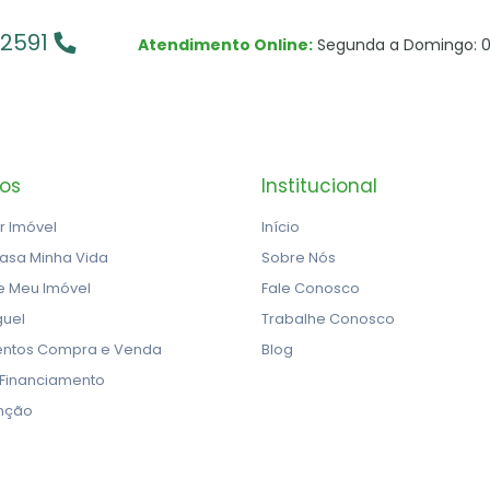
-2591
Atendimento Online:
Segunda a Domingo: 0
ços
Institucional
r Imóvel
Início
asa Minha Vida
Sobre Nós
e Meu Imóvel
Fale Conosco
guel
Trabalhe Conosco
ntos Compra e Venda
Blog
 Financiamento
nção