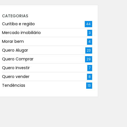
CATEGORIAS
Curitiba e região
44
Mercado imobiliário
3
Morar bem
4
Quero Alugar
23
Quero Comprar
29
Quero Investir
7
Quero vender
8
Tendências
13