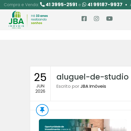
41 3995-2591
41 99187-9937
Compra e Venda:
e
25
aluguel-de-studio
JUN
Escrito por
JBA Imóveis
2026