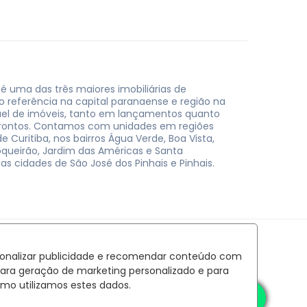
 é uma das três maiores imobiliárias de
do referência na capital paranaense e região na
uel de imóveis, tanto em lançamentos quanto
rontos. Contamos com unidades em regiões
e Curitiba, nos bairros Água Verde, Boa Vista,
oqueirão, Jardim das Américas e Santa
nas cidades de São José dos Pinhais e Pinhais.
rsonalizar publicidade e recomendar conteúdo com
para geração de marketing personalizado e para
mo utilizamos estes dados.