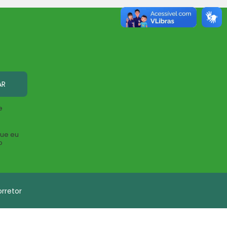
AR
e
que eu
o
rretor