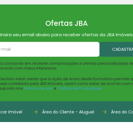
Ofertas JBA
Insira seu email abaixo para receber ofertas da JBA Imóveis
CADASTR
Eu concordo em receber comunicações e ofertas personalizadas d
acordo com meus interesses.
Declaro estar ciente que a ação de envio deste formulário permite 
seja contatado pela JBA Imóveis, assim como estar de acordo com 
exposto nos
Termos de uso
e
Política de Privacidade
.
car Imóvel
Área do Cliente - Aluguel
Área do Co