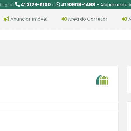
41 3123-5100
41 93618-1498
- Atendimento o
Aluguel:
e
Anunciar Imóvel
Área do Corretor
Á