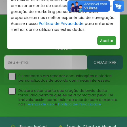
armazenamento de cookies em seu dispositivo para
geração de marketing personalizado e para
proporcionarmos melhor experiência de navegação.
Acesse nossa
Política de Privacidade
para entender
melhor como utilizamos estes dados.
Ofertas JBA
Aceitar
Insira seu email abaixo para receber ofertas da JBA
Imóveis
CADASTRAR
Eu concordo em receber comunicações e ofertas
personalizadas de acordo com meus interesses.
Declaro estar ciente que a ação de envio deste
formulário permite que eu seja contatado pela JBA
Imóveis, assim como estar de acordo com o exposto
nos
Termos de uso
e
Política de Privacidade
.
Buscar Imóvel
Área do Cliente - Aluguel