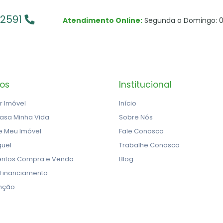
-2591
Atendimento Online:
Segunda a Domingo: 0
ços
Institucional
r Imóvel
Início
asa Minha Vida
Sobre Nós
e Meu Imóvel
Fale Conosco
guel
Trabalhe Conosco
ntos Compra e Venda
Blog
 Financiamento
nção