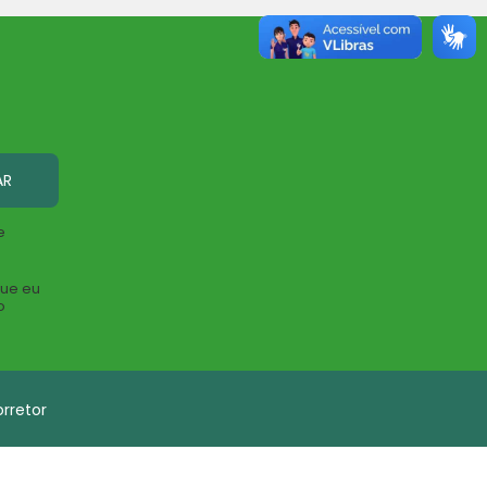
AR
e
que eu
o
rretor