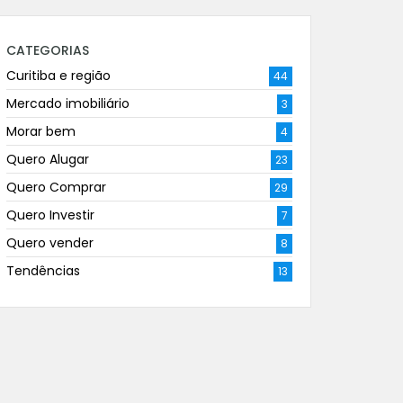
CATEGORIAS
Curitiba e região
44
Mercado imobiliário
3
Morar bem
4
Quero Alugar
23
Quero Comprar
29
Quero Investir
7
Quero vender
8
Tendências
13