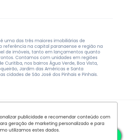
 é uma das três maiores imobiliárias de
do referência na capital paranaense e região na
uel de imóveis, tanto em lançamentos quanto
rontos. Contamos com unidades em regiões
e Curitiba, nos bairros Água Verde, Boa Vista,
oqueirão, Jardim das Américas e Santa
nas cidades de São José dos Pinhais e Pinhais.
rsonalizar publicidade e recomendar conteúdo com
para geração de marketing personalizado e para
mo utilizamos estes dados.