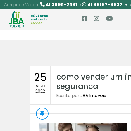
41 3995-2591
41 99187-9937
Compra e Venda:
e
25
como vender um i
seguranca
AGO
2022
Escrito por
JBA Imóveis