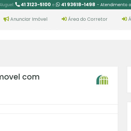
41 3123-5100
41 93618-1498
- Atendimento o
Aluguel:
e
Anunciar Imóvel
Área do Corretor
Á
movel com