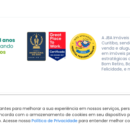
A JBA Imóveis
Curitiba, sen
venda e alug
em imóveis p
estratégicas d
Bom Retiro, B
Felicidade, e 
JBA Imóveis. CRECI J-3162 © 2026
Política de privacidade
|
Termos de uso
hantes para melhorar a sua experiência em nossos serviços, pe
Feito com
pelo time da
RocketImob | Site para Imobiliária
ê concorda com o armazenamento de cookies em seu dispositivo 
o. Acesse nossa
Política de Privacidade
para entender melhor co