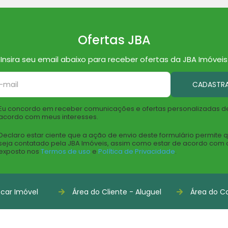
Ofertas JBA
Insira seu email abaixo para receber ofertas da JBA Imóveis
CADASTR
Eu concordo em receber comunicações e ofertas personalizadas d
acordo com meus interesses.
Declaro estar ciente que a ação de envio deste formulário permite 
seja contatado pela JBA Imóveis, assim como estar de acordo com 
exposto nos
Termos de uso
e
Política de Privacidade
.
car Imóvel
Área do Cliente - Aluguel
Área do Co