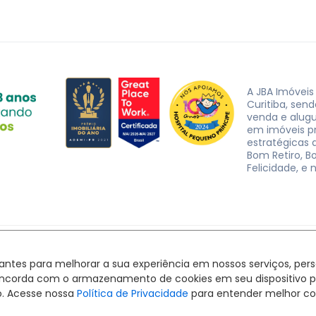
A JBA Imóveis
Curitiba, sen
venda e alug
em imóveis p
estratégicas d
Bom Retiro, B
Felicidade, e 
JBA Imóveis. CRECI J-3162 © 2026
Política de privacidade
|
Termos de uso
hantes para melhorar a sua experiência em nossos serviços, pe
Feito com
pelo time da
RocketImob | Site para Imobiliária
ê concorda com o armazenamento de cookies em seu dispositivo 
o. Acesse nossa
Política de Privacidade
para entender melhor co