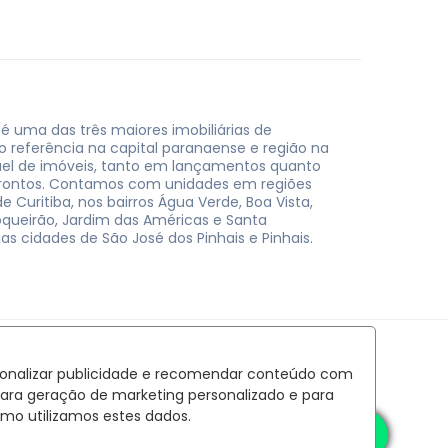
 é uma das três maiores imobiliárias de
do referência na capital paranaense e região na
uel de imóveis, tanto em lançamentos quanto
rontos. Contamos com unidades em regiões
e Curitiba, nos bairros Água Verde, Boa Vista,
oqueirão, Jardim das Américas e Santa
nas cidades de São José dos Pinhais e Pinhais.
rsonalizar publicidade e recomendar conteúdo com
para geração de marketing personalizado e para
mo utilizamos estes dados.