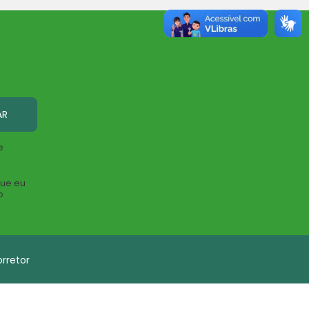
AR
e
que eu
o
rretor