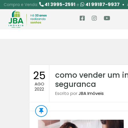
41 3995-2591
41 99187-9937
Compra e Venda:
e
25
como vender um i
seguranca
AGO
2022
Escrito por
JBA Imóveis