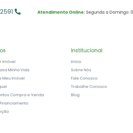
-2591
Atendimento Online:
Segunda a Domingo: 0
ços
Institucional
r Imóvel
Início
asa Minha Vida
Sobre Nós
e Meu Imóvel
Fale Conosco
guel
Trabalhe Conosco
ntos Compra e Venda
Blog
 Financiamento
nção