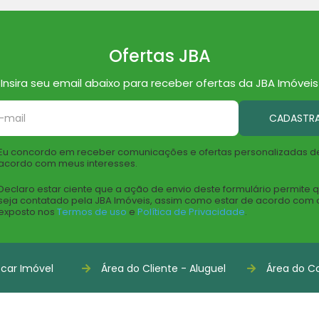
Ofertas JBA
Insira seu email abaixo para receber ofertas da JBA Imóveis
CADASTR
Eu concordo em receber comunicações e ofertas personalizadas d
acordo com meus interesses.
Declaro estar ciente que a ação de envio deste formulário permite 
seja contatado pela JBA Imóveis, assim como estar de acordo com 
exposto nos
Termos de uso
e
Política de Privacidade
.
car Imóvel
Área do Cliente - Aluguel
Área do Co