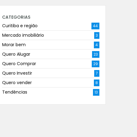
CATEGORIAS
Curitiba e região
44
Mercado imobiliário
3
Morar bem
4
Quero Alugar
23
Quero Comprar
29
Quero Investir
7
Quero vender
8
Tendências
13