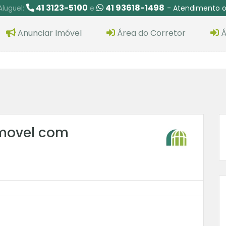
41 3123-5100
41 93618-1498
- Atendimento o
Aluguel:
e
Anunciar Imóvel
Área do Corretor
Á
movel com