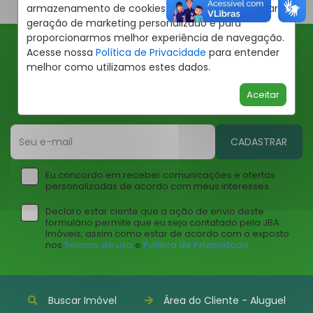
armazenamento de cookies em seu dispositivo para
geração de marketing personalizado e para
proporcionarmos melhor experiência de navegação.
Acesse nossa
Política de Privacidade
para entender
Ofertas JBA
melhor como utilizamos estes dados.
Insira seu email abaixo para receber ofertas da JBA
Aceitar
Imóveis
CADASTRAR
Eu concordo em receber comunicações e ofertas
personalizadas de acordo com meus interesses.
Declaro estar ciente que a ação de envio deste
formulário permite que eu seja contatado pela JBA
Imóveis, assim como estar de acordo com o exposto
nos
Termos de uso
e
Política de Privacidade
.
Buscar Imóvel
Área do Cliente - Aluguel