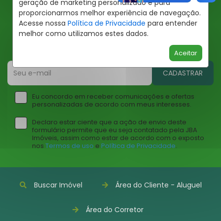
geração de marketing personalizado e para
proporcionarmos melhor experiência de navegação.
Ofertas JBA
Acesse nossa
Política de Privacidade
para entender
melhor como utilizamos estes dados.
Insira seu email abaixo para receber ofertas da JBA
Imóveis
Aceitar
CADASTRAR
Eu concordo em receber comunicações e ofertas
personalizadas de acordo com meus interesses.
Declaro estar ciente que a ação de envio deste
formulário permite que eu seja contatado pela JBA
Imóveis, assim como estar de acordo com o exposto
nos
Termos de uso
e
Política de Privacidade
.
Buscar Imóvel
Área do Cliente - Aluguel
Área do Corretor