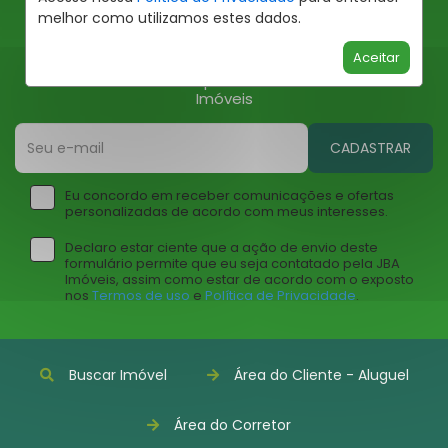
melhor como utilizamos estes dados.
Ofertas JBA
Aceitar
Insira seu email abaixo para receber ofertas da JBA
Imóveis
CADASTRAR
Eu concordo em receber comunicações e ofertas
personalizadas de acordo com meus interesses.
Declaro estar ciente que a ação de envio deste
formulário permite que eu seja contatado pela JBA
Imóveis, assim como estar de acordo com o exposto
nos
Termos de uso
e
Política de Privacidade
.
Buscar Imóvel
Área do Cliente - Aluguel
Área do Corretor