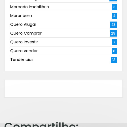
Mercado imobiliário
3
Morar bem
4
Quero Alugar
23
Quero Comprar
29
Quero Investir
7
Quero vender
8
Tendências
13