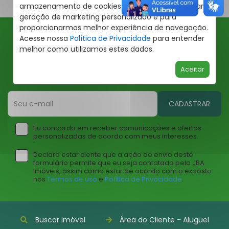
armazenamento de cookies em seu dispositivo para
geração de marketing personalizado e para
proporcionarmos melhor experiência de navegação.
Acesse nossa
Política de Privacidade
para entender
Ofertas JBA
melhor como utilizamos estes dados.
Insira seu email abaixo para receber ofertas da JBA
Aceitar
Imóveis
CADASTRAR
Eu concordo em receber comunicações e ofertas
personalizadas de acordo com meus interesses.
Declaro estar ciente que a ação de envio deste
formulário permite que eu seja contatado pela JBA
Imóveis, assim como estar de acordo com o exposto
nos
Termos de uso
e
Política de Privacidade
.
Buscar Imóvel
Área do Cliente - Aluguel