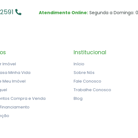
-2591
Atendimento Online:
Segunda a Domingo: 0
ços
Institucional
r Imóvel
Início
asa Minha Vida
Sobre Nós
e Meu Imóvel
Fale Conosco
guel
Trabalhe Conosco
ntos Compra e Venda
Blog
 Financiamento
nção