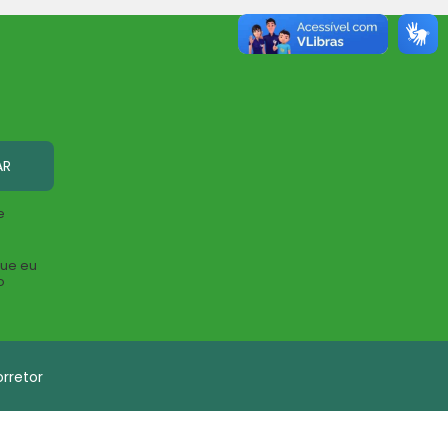
AR
e
que eu
o
rretor