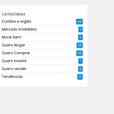
CATEGORIAS
Curitiba e região
44
Mercado imobiliário
3
Morar bem
4
Quero Alugar
23
Quero Comprar
29
Quero Investir
7
Quero vender
8
Tendências
13