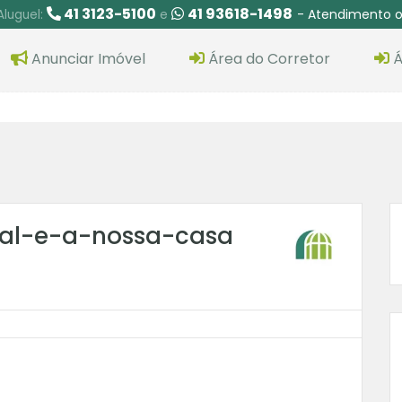
41 3123-5100
41 93618-1498
- Atendimento o
Aluguel:
e
Anunciar Imóvel
Área do Corretor
Á
ial-e-a-nossa-casa