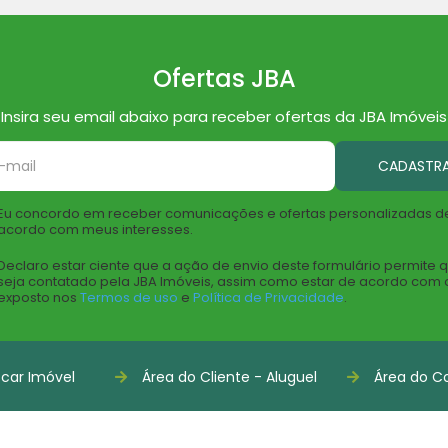
Ofertas JBA
Insira seu email abaixo para receber ofertas da JBA Imóveis
CADASTR
Eu concordo em receber comunicações e ofertas personalizadas d
acordo com meus interesses.
Declaro estar ciente que a ação de envio deste formulário permite 
seja contatado pela JBA Imóveis, assim como estar de acordo com 
exposto nos
Termos de uso
e
Política de Privacidade
.
car Imóvel
Área do Cliente - Aluguel
Área do Co