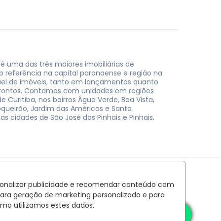
 é uma das três maiores imobiliárias de
do referência na capital paranaense e região na
uel de imóveis, tanto em lançamentos quanto
rontos. Contamos com unidades em regiões
e Curitiba, nos bairros Água Verde, Boa Vista,
oqueirão, Jardim das Américas e Santa
nas cidades de São José dos Pinhais e Pinhais.
rsonalizar publicidade e recomendar conteúdo com
para geração de marketing personalizado e para
mo utilizamos estes dados.