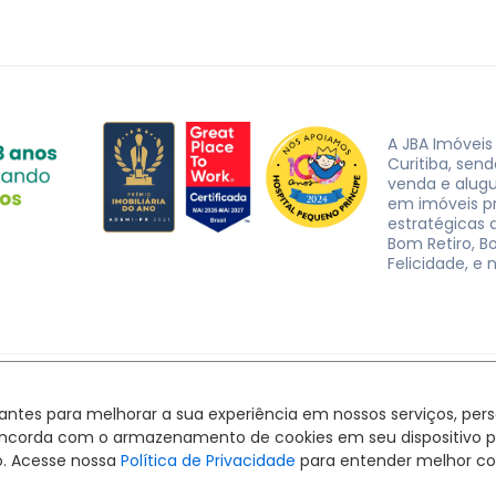
A JBA Imóveis
Curitiba, sen
venda e alug
em imóveis p
estratégicas d
Bom Retiro, B
Felicidade, e 
JBA Imóveis. CRECI J-3162 © 2026
Política de privacidade
|
Termos de uso
hantes para melhorar a sua experiência em nossos serviços, pe
Feito com
pelo time da
RocketImob | Site para Imobiliária
ê concorda com o armazenamento de cookies em seu dispositivo 
o. Acesse nossa
Política de Privacidade
para entender melhor co