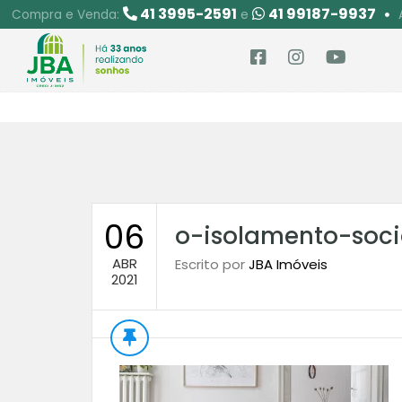
41 3995-2591
41 99187-9937
Compra e Venda:
e
06
o-isolamento-soc
ABR
Escrito por
JBA Imóveis
2021