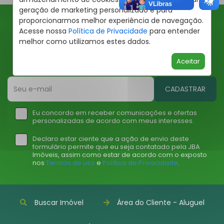
geração de marketing personalizado e para
proporcionarmos melhor experiência de navegação.
Acesse nossa
Política de Privacidade
para entender
Ofertas JBA
melhor como utilizamos estes dados.
Insira seu email abaixo para receber ofertas da JBA
Aceitar
Imóveis
CADASTRAR
Eu concordo em receber comunicações e ofertas
personalizadas de acordo com meus interesses.
Declaro estar ciente que a ação de envio deste
formulário permite que eu seja contatado pela JBA
Imóveis, assim como estar de acordo com o exposto
nos
Termos de uso
e
Política de Privacidade
.
Buscar Imóvel
Área do Cliente - Aluguel