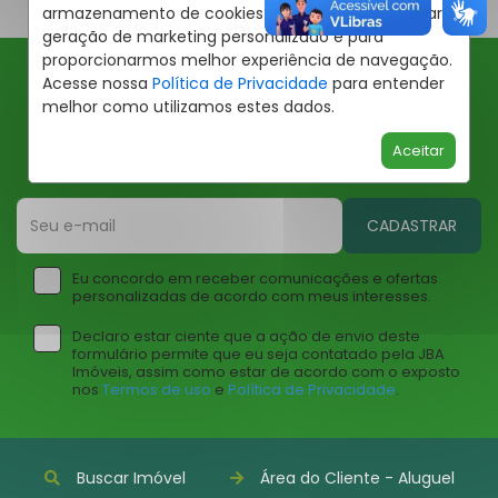
armazenamento de cookies em seu dispositivo para
geração de marketing personalizado e para
proporcionarmos melhor experiência de navegação.
Acesse nossa
Política de Privacidade
para entender
Ofertas JBA
melhor como utilizamos estes dados.
Insira seu email abaixo para receber ofertas da JBA
Aceitar
Imóveis
CADASTRAR
Eu concordo em receber comunicações e ofertas
personalizadas de acordo com meus interesses.
Declaro estar ciente que a ação de envio deste
formulário permite que eu seja contatado pela JBA
Imóveis, assim como estar de acordo com o exposto
nos
Termos de uso
e
Política de Privacidade
.
Buscar Imóvel
Área do Cliente - Aluguel