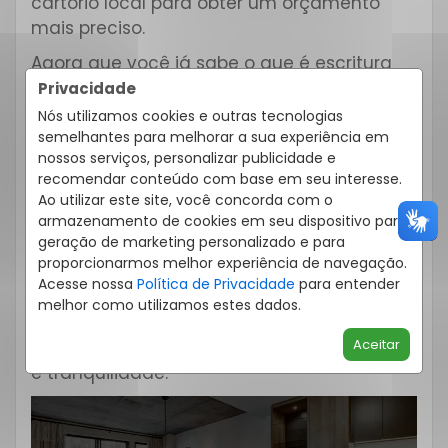
cartório local para obter um orçamento
mais preciso.
Agora que você já sabe o que é escritura
de imóvel, como consegui-la e quanto
Privacidade
custa escritura de imóvel, fica claro o
Nós utilizamos cookies e outras tecnologias
quanto esse processo é essencial para
semelhantes para melhorar a sua experiência em
nossos serviços, personalizar publicidade e
garantir a legalidade da compra. É um
recomendar conteúdo com base em seu interesse.
passo fundamental para quem quer
Ao utilizar este site, você concorda com o
investir com segurança em um novo lar ou
armazenamento de cookies em seu dispositivo para
patrimônio.
geração de marketing personalizado e para
proporcionarmos melhor experiência de navegação.
Se você está buscando um imóvel em
Acesse nossa
Política de Privacidade
para entender
Curitiba e região, conte com a
JBA Imóveis
melhor como utilizamos estes dados.
para acompanhar você em todas as
Aceitar
etapas da negociação, com transparência
e tranquilidade.