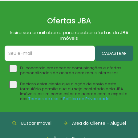
Ofertas JBA
Insira seu email abaixo para receber ofertas da JBA
Imóveis
CADASTRAR
Eu concordo em receber comunicações e ofertas
personalizadas de acordo com meus interesses.
Declaro estar ciente que a ação de envio deste
formulário permite que eu seja contatado pela JBA
Imóveis, assim como estar de acordo com o exposto
nos
Termos de uso
e
Política de Privacidade
.
Buscar Imóvel
Área do Cliente - Aluguel